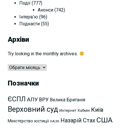
Події
(777)
Анонси
(742)
Інтерв'ю
(96)
Подкасти
(55)
Архіви
Try looking in the monthly archives.
Архіви
Позначки
ЄСПЛ
АПУ
ВРУ
Велика Британія
Верховний суд
Київ
Интернет
Кабмін
США
Назарій Стах
Міністерство юстиції
НАЗК