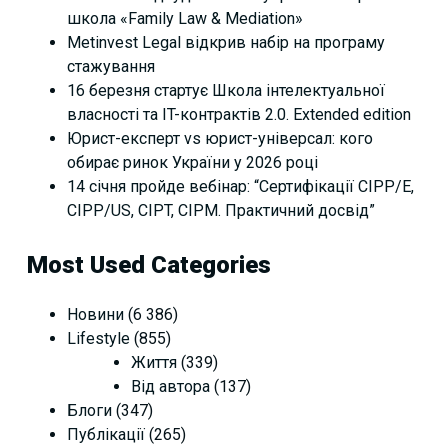
школа «Family Law & Mediation»
Metinvest Legal відкрив набір на програму
стажування
16 березня стартує Школа інтелектуальної
власності та IT-контрактів 2.0. Extended edition
Юрист-експерт vs юрист-універсал: кого
обирає ринок України у 2026 році
14 січня пройде вебінар: “Сертифікації СІРР/Е,
CIPP/US, CIPT, CIPM. Практичний досвід”
Most Used Categories
Новини
(6 386)
Lifestyle
(855)
Життя
(339)
Від автора
(137)
Блоги
(347)
Публікації
(265)