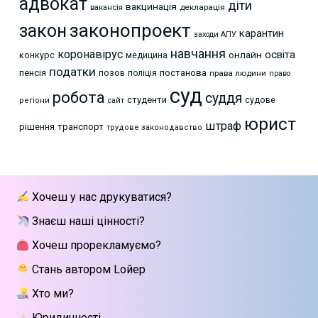
адвокат
діти
вакцинація
декларація
вакансія
законопроект
закон
карантин
заходи АПУ
навчання
коронавірус
освіта
онлайн
конкурс
медицина
податки
пенсія
позов
постанова
поліція
права людини
право
суд
робота
суддя
студенти
судове
регіони
сайт
юрист
штраф
рішення
транспорт
трудове законодавство
Хочеш у нас друкуватися?
Знаєш наші цінності?
Хочеш прорекламуємо?
Стань автором Lойер
Хто ми?
Юридичності