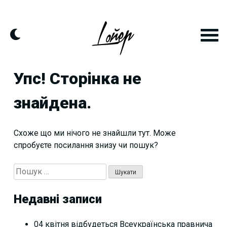
Skip
to
content
Упс! Сторінка не
знайдена.
Схоже що ми нічого не знайшли тут. Може
спробуєте посилання знизу чи пошук?
Пошук:
Недавні записи
04 квітня відбудеться Всеукраїнська правнича