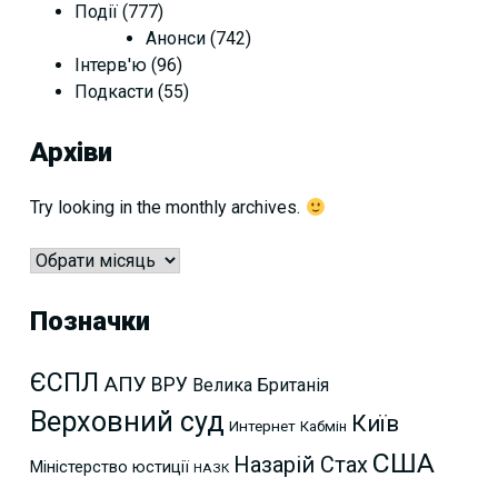
Події
(777)
Анонси
(742)
Інтерв'ю
(96)
Подкасти
(55)
Архіви
Try looking in the monthly archives.
Архіви
Позначки
ЄСПЛ
АПУ
ВРУ
Велика Британія
Верховний суд
Київ
Интернет
Кабмін
США
Назарій Стах
Міністерство юстиції
НАЗК