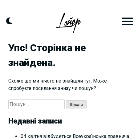
Skip
to
content
Упс! Сторінка не
знайдена.
Схоже що ми нічого не знайшли тут. Може
спробуєте посилання знизу чи пошук?
Пошук:
Недавні записи
04 квітня відбудеться Всеукраїнська правнича