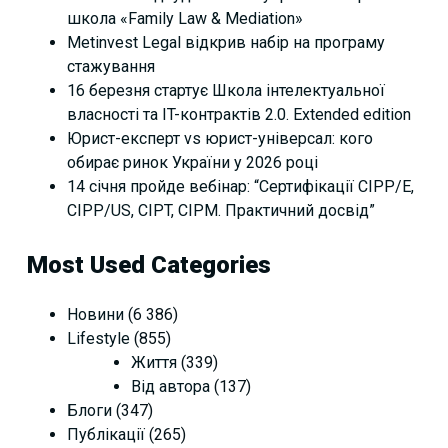
школа «Family Law & Mediation»
Metinvest Legal відкрив набір на програму
стажування
16 березня стартує Школа інтелектуальної
власності та IT-контрактів 2.0. Extended edition
Юрист-експерт vs юрист-універсал: кого
обирає ринок України у 2026 році
14 січня пройде вебінар: “Сертифікації СІРР/Е,
CIPP/US, CIPT, CIPM. Практичний досвід”
Most Used Categories
Новини
(6 386)
Lifestyle
(855)
Життя
(339)
Від автора
(137)
Блоги
(347)
Публікації
(265)