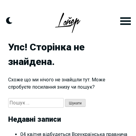
Skip
to
content
Упс! Сторінка не
знайдена.
Схоже що ми нічого не знайшли тут. Може
спробуєте посилання знизу чи пошук?
Пошук:
Недавні записи
04 квітня відбудеться Всеукраїнська правнича