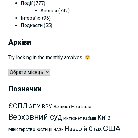
Події
(777)
Анонси
(742)
Інтерв'ю
(96)
Подкасти
(55)
Архіви
Try looking in the monthly archives.
Архіви
Позначки
ЄСПЛ
АПУ
ВРУ
Велика Британія
Верховний суд
Київ
Интернет
Кабмін
США
Назарій Стах
Міністерство юстиції
НАЗК