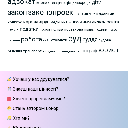
адвокат
діти
вакцинація
декларація
вакансія
законопроект
закон
карантин
заходи АПУ
навчання
коронавірус
освіта
онлайн
конкурс
медицина
податки
пенсія
позов
постанова
поліція
права людини
право
суд
робота
суддя
студенти
судове
регіони
сайт
юрист
штраф
рішення
транспорт
трудове законодавство
Хочеш у нас друкуватися?
Знаєш наші цінності?
Хочеш прорекламуємо?
Стань автором Lойер
Хто ми?
Юридичності