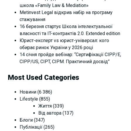
школа «Family Law & Mediation»
Metinvest Legal відкрив набір на програму
стажування
16 березня стартує Школа інтелектуальної
власності та IT-контрактів 2.0. Extended edition
Юрист-експерт vs юрист-універсал: кого
обирає ринок України у 2026 році
14 січня пройде вебінар: “Сертифікації СІРР/Е,
CIPP/US, CIPT, CIPM. Практичний досвід”
Most Used Categories
Новини
(6 386)
Lifestyle
(855)
Життя
(339)
Від автора
(137)
Блоги
(347)
Публікації
(265)