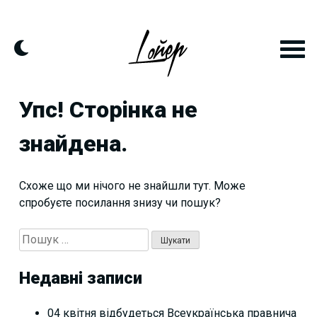
Skip
to
content
Упс! Сторінка не
знайдена.
Схоже що ми нічого не знайшли тут. Може
спробуєте посилання знизу чи пошук?
Пошук:
Недавні записи
04 квітня відбудеться Всеукраїнська правнича