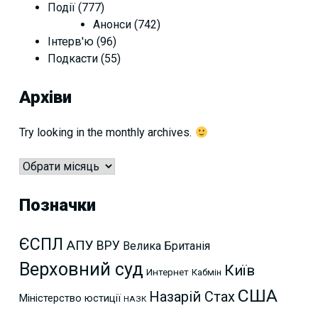
Події
(777)
Анонси
(742)
Інтерв'ю
(96)
Подкасти
(55)
Архіви
Try looking in the monthly archives.
Архіви
Позначки
ЄСПЛ
АПУ
ВРУ
Велика Британія
Верховний суд
Київ
Интернет
Кабмін
США
Назарій Стах
Міністерство юстиції
НАЗК