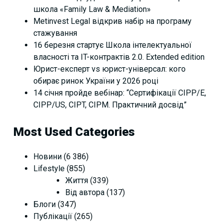
школа «Family Law & Mediation»
Metinvest Legal відкрив набір на програму
стажування
16 березня стартує Школа інтелектуальної
власності та IT-контрактів 2.0. Extended edition
Юрист-експерт vs юрист-універсал: кого
обирає ринок України у 2026 році
14 січня пройде вебінар: “Сертифікації СІРР/Е,
CIPP/US, CIPT, CIPM. Практичний досвід”
Most Used Categories
Новини
(6 386)
Lifestyle
(855)
Життя
(339)
Від автора
(137)
Блоги
(347)
Публікації
(265)