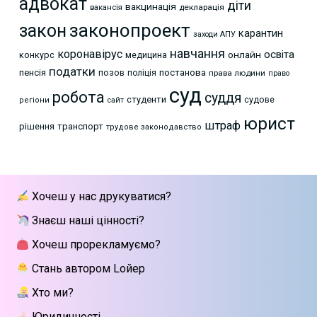
адвокат
діти
вакцинація
декларація
вакансія
законопроект
закон
карантин
заходи АПУ
навчання
коронавірус
освіта
онлайн
конкурс
медицина
податки
пенсія
позов
постанова
поліція
права людини
право
суд
робота
суддя
студенти
судове
регіони
сайт
юрист
штраф
рішення
транспорт
трудове законодавство
Хочеш у нас друкуватися?
Знаєш наші цінності?
Хочеш прорекламуємо?
Стань автором Lойер
Хто ми?
Юридичності