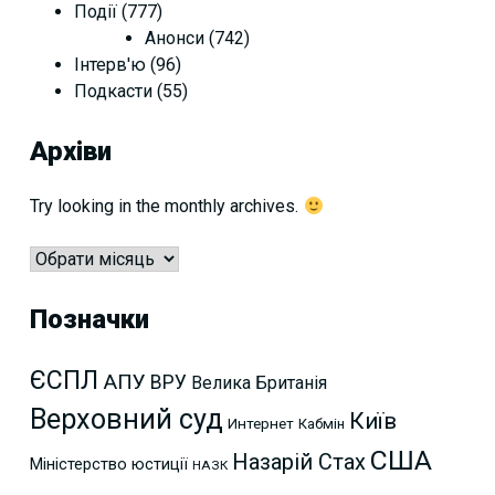
Події
(777)
Анонси
(742)
Інтерв'ю
(96)
Подкасти
(55)
Архіви
Try looking in the monthly archives.
Архіви
Позначки
ЄСПЛ
АПУ
ВРУ
Велика Британія
Верховний суд
Київ
Интернет
Кабмін
США
Назарій Стах
Міністерство юстиції
НАЗК