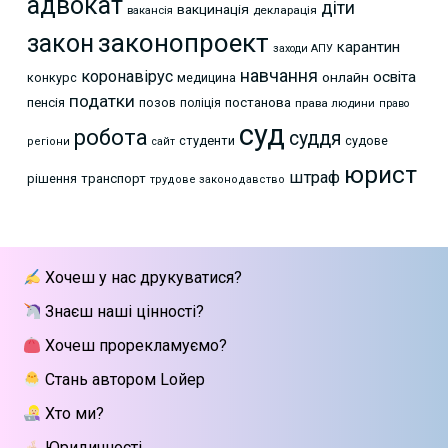
адвокат
діти
вакцинація
декларація
вакансія
законопроект
закон
карантин
заходи АПУ
навчання
коронавірус
освіта
онлайн
конкурс
медицина
податки
пенсія
позов
постанова
поліція
права людини
право
суд
робота
суддя
студенти
судове
регіони
сайт
юрист
штраф
рішення
транспорт
трудове законодавство
Хочеш у нас друкуватися?
Знаєш наші цінності?
Хочеш прорекламуємо?
Стань автором Lойер
Хто ми?
Юридичності