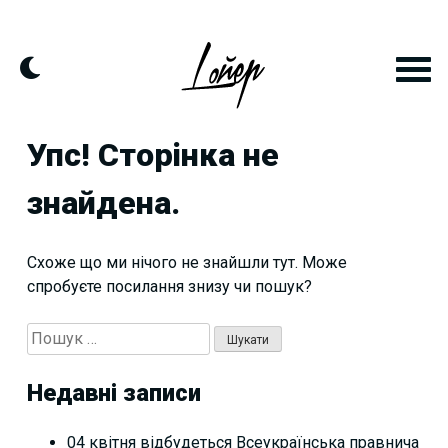
Skip
to
content
Упс! Сторінка не
знайдена.
Схоже що ми нічого не знайшли тут. Може
спробуєте посилання знизу чи пошук?
Пошук:
Недавні записи
04 квітня відбудеться Всеукраїнська правнича