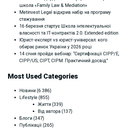
школа «Family Law & Mediation»
Metinvest Legal відкрив набір на програму
стажування
16 березня стартує Школа інтелектуальної
власності та IT-контрактів 2.0. Extended edition
Юрист-експерт vs юрист-універсал: кого
обирає ринок України у 2026 році
14 січня пройде вебінар: “Сертифікації СІРР/Е,
CIPP/US, CIPT, CIPM. Практичний досвід”
Most Used Categories
Новини
(6 386)
Lifestyle
(855)
Життя
(339)
Від автора
(137)
Блоги
(347)
Публікації
(265)