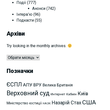
Події
(777)
Анонси
(742)
Інтерв'ю
(96)
Подкасти
(55)
Архіви
Try looking in the monthly archives.
Архіви
Позначки
ЄСПЛ
АПУ
ВРУ
Велика Британія
Верховний суд
Київ
Интернет
Кабмін
США
Назарій Стах
Міністерство юстиції
НАЗК