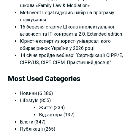
школа «Family Law & Mediation»
Metinvest Legal відкрив набір на програму
стажування
16 березня стартує Школа інтелектуальної
власності та IT-контрактів 2.0. Extended edition
Юрист-експерт vs юрист-універсал: кого
обирає ринок України у 2026 році
14 січня пройде вебінар: “Сертифікації СІРР/Е,
CIPP/US, CIPT, CIPM. Практичний досвід”
Most Used Categories
Новини
(6 386)
Lifestyle
(855)
Життя
(339)
Від автора
(137)
Блоги
(347)
Публікації
(265)