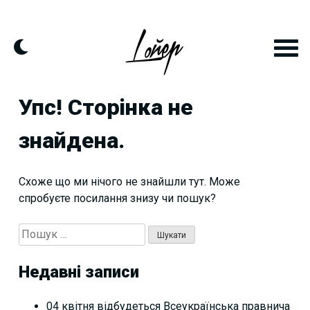
Skip
to
content
Упс! Сторінка не
знайдена.
Схоже що ми нічого не знайшли тут. Може
спробуєте посилання знизу чи пошук?
Пошук:
Недавні записи
04 квітня відбудеться Всеукраїнська правнича