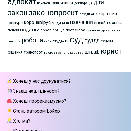
адвокат
діти
вакцинація
декларація
вакансія
законопроект
закон
карантин
заходи АПУ
навчання
коронавірус
освіта
онлайн
конкурс
медицина
податки
пенсія
позов
постанова
поліція
права людини
право
суд
робота
суддя
студенти
судове
регіони
сайт
юрист
штраф
рішення
транспорт
трудове законодавство
Хочеш у нас друкуватися?
Знаєш наші цінності?
Хочеш прорекламуємо?
Стань автором Lойер
Хто ми?
Юридичності