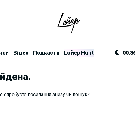
нси
Відео
Подкасти
Lойер Hunt
00:3
айдена.
е спробуєте посилання знизу чи пошук?