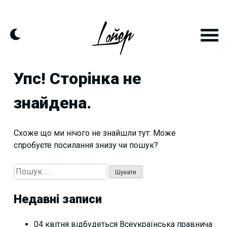
Skip
to
content
Упс! Сторінка не
знайдена.
Схоже що ми нічого не знайшли тут. Може
спробуєте посилання знизу чи пошук?
Пошук:
Недавні записи
04 квітня відбудеться Всеукраїнська правнича