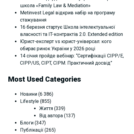
школа «Family Law & Mediation»
Metinvest Legal відкрив набір на програму
стажування
16 березня стартує Школа інтелектуальної
власності та IT-контрактів 2.0. Extended edition
Юрист-експерт vs юрист-універсал: кого
обирає ринок України у 2026 році
14 січня пройде вебінар: “Сертифікації СІРР/Е,
CIPP/US, CIPT, CIPM. Практичний досвід”
Most Used Categories
Новини
(6 386)
Lifestyle
(855)
Життя
(339)
Від автора
(137)
Блоги
(347)
Публікації
(265)