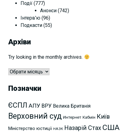
Події
(777)
Анонси
(742)
Інтерв'ю
(96)
Подкасти
(55)
Архіви
Try looking in the monthly archives.
Архіви
Позначки
ЄСПЛ
АПУ
ВРУ
Велика Британія
Верховний суд
Київ
Интернет
Кабмін
США
Назарій Стах
Міністерство юстиції
НАЗК