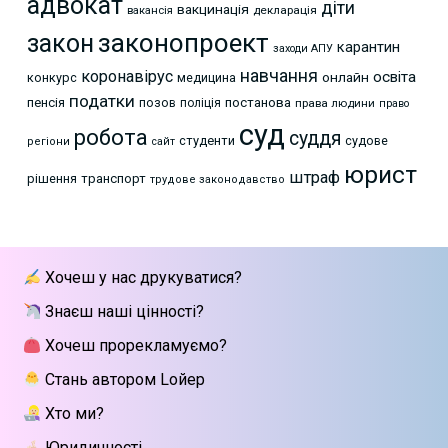
адвокат
діти
вакцинація
декларація
вакансія
законопроект
закон
карантин
заходи АПУ
навчання
коронавірус
освіта
онлайн
конкурс
медицина
податки
пенсія
позов
постанова
поліція
права людини
право
суд
робота
суддя
студенти
судове
регіони
сайт
юрист
штраф
рішення
транспорт
трудове законодавство
Хочеш у нас друкуватися?
Знаєш наші цінності?
Хочеш прорекламуємо?
Стань автором Lойер
Хто ми?
Юридичності