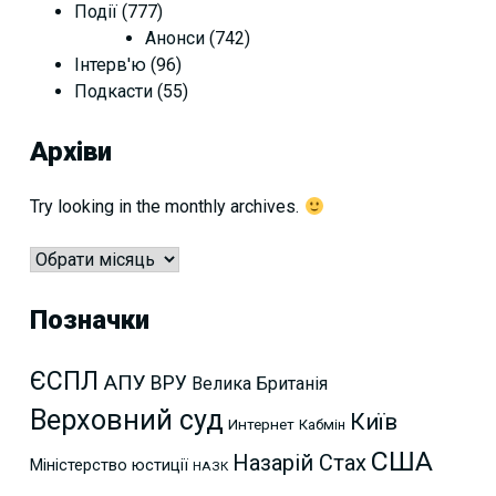
Події
(777)
Анонси
(742)
Інтерв'ю
(96)
Подкасти
(55)
Архіви
Try looking in the monthly archives.
Архіви
Позначки
ЄСПЛ
АПУ
ВРУ
Велика Британія
Верховний суд
Київ
Интернет
Кабмін
США
Назарій Стах
Міністерство юстиції
НАЗК