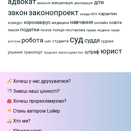
адвокат
діти
вакцинація
декларація
вакансія
законопроект
закон
карантин
заходи АПУ
навчання
коронавірус
освіта
онлайн
конкурс
медицина
податки
пенсія
позов
постанова
поліція
права людини
право
суд
робота
суддя
студенти
судове
регіони
сайт
юрист
штраф
рішення
транспорт
трудове законодавство
Хочеш у нас друкуватися?
Знаєш наші цінності?
Хочеш прорекламуємо?
Стань автором Lойер
Хто ми?
Юридичності