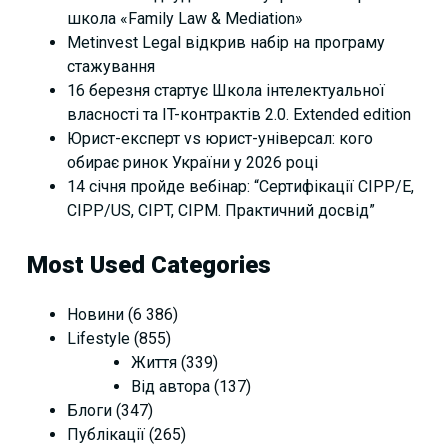
школа «Family Law & Mediation»
Metinvest Legal відкрив набір на програму
стажування
16 березня стартує Школа інтелектуальної
власності та IT-контрактів 2.0. Extended edition
Юрист-експерт vs юрист-універсал: кого
обирає ринок України у 2026 році
14 січня пройде вебінар: “Сертифікації СІРР/Е,
CIPP/US, CIPT, CIPM. Практичний досвід”
Most Used Categories
Новини
(6 386)
Lifestyle
(855)
Життя
(339)
Від автора
(137)
Блоги
(347)
Публікації
(265)