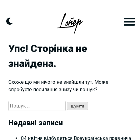
Skip
to
content
Упс! Сторінка не
знайдена.
Схоже що ми нічого не знайшли тут. Може
спробуєте посилання знизу чи пошук?
Пошук:
Недавні записи
04 квітня відбудеться Всеукраїнська правнича