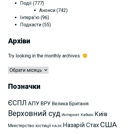
Події
(777)
Анонси
(742)
Інтерв'ю
(96)
Подкасти
(55)
Архіви
Try looking in the monthly archives.
Архіви
Позначки
ЄСПЛ
АПУ
ВРУ
Велика Британія
Верховний суд
Київ
Интернет
Кабмін
США
Назарій Стах
Міністерство юстиції
НАЗК