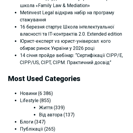
школа «Family Law & Mediation»
Metinvest Legal відкрив набір на програму
стажування
16 березня стартує Школа інтелектуальної
власності та IT-контрактів 2.0. Extended edition
Юрист-експерт vs юрист-універсал: кого
обирає ринок України у 2026 році
14 січня пройде вебінар: “Сертифікації СІРР/Е,
CIPP/US, CIPT, CIPM. Практичний досвід”
Most Used Categories
Новини
(6 386)
Lifestyle
(855)
Життя
(339)
Від автора
(137)
Блоги
(347)
Публікації
(265)