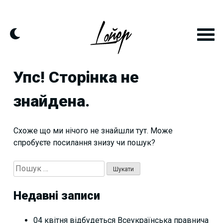
Skip
to
content
Упс! Сторінка не
знайдена.
Схоже що ми нічого не знайшли тут. Може
спробуєте посилання знизу чи пошук?
Пошук:
Недавні записи
04 квітня відбудеться Всеукраїнська правнича