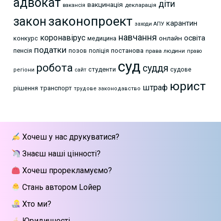
адвокат
діти
вакцинація
декларація
вакансія
законопроект
закон
карантин
заходи АПУ
навчання
коронавірус
освіта
онлайн
конкурс
медицина
податки
пенсія
позов
постанова
поліція
права людини
право
суд
робота
суддя
студенти
судове
регіони
сайт
юрист
штраф
рішення
транспорт
трудове законодавство
Хочеш у нас друкуватися?
Знаєш наші цінності?
Хочеш прорекламуємо?
Стань автором Lойер
Хто ми?
Юридичності