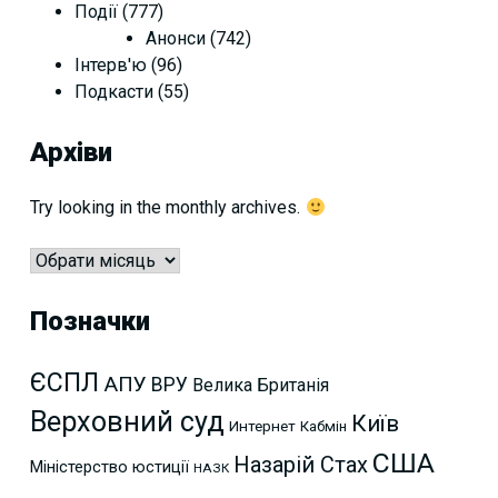
Події
(777)
Анонси
(742)
Інтерв'ю
(96)
Подкасти
(55)
Архіви
Try looking in the monthly archives.
Архіви
Позначки
ЄСПЛ
АПУ
ВРУ
Велика Британія
Верховний суд
Київ
Интернет
Кабмін
США
Назарій Стах
Міністерство юстиції
НАЗК