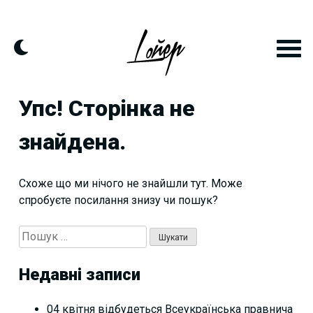
Skip
to
content
Упс! Сторінка не
знайдена.
Схоже що ми нічого не знайшли тут. Може
спробуєте посилання знизу чи пошук?
Пошук:
Недавні записи
04 квітня відбудеться Всеукраїнська правнича