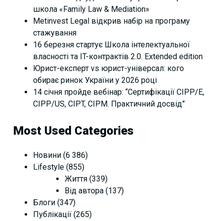
школа «Family Law & Mediation»
Metinvest Legal відкрив набір на програму
стажування
16 березня стартує Школа інтелектуальної
власності та IT-контрактів 2.0. Extended edition
Юрист-експерт vs юрист-універсал: кого
обирає ринок України у 2026 році
14 січня пройде вебінар: “Сертифікації СІРР/Е,
CIPP/US, CIPT, CIPM. Практичний досвід”
Most Used Categories
Новини
(6 386)
Lifestyle
(855)
Життя
(339)
Від автора
(137)
Блоги
(347)
Публікації
(265)