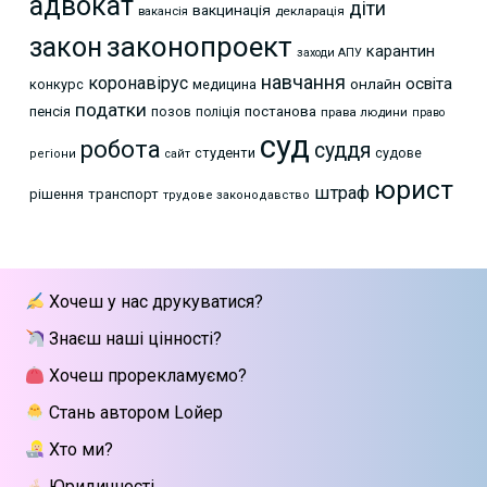
адвокат
діти
вакцинація
декларація
вакансія
законопроект
закон
карантин
заходи АПУ
навчання
коронавірус
освіта
онлайн
конкурс
медицина
податки
пенсія
позов
постанова
поліція
права людини
право
суд
робота
суддя
студенти
судове
регіони
сайт
юрист
штраф
рішення
транспорт
трудове законодавство
Хочеш у нас друкуватися?
Знаєш наші цінності?
Хочеш прорекламуємо?
Стань автором Lойер
Хто ми?
Юридичності