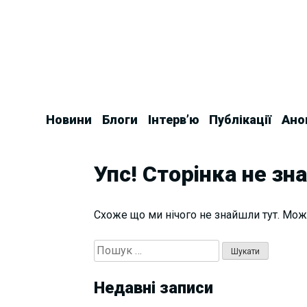
Skip
to
content
Новини
Блоги
Інтерв’ю
Публікації
Ано
Упс! Сторінка не зн
Схоже що ми нічого не знайшли тут. Мож
Пошук:
Недавні записи