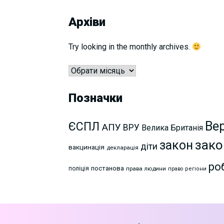
Архіви
Try looking in the monthly archives.
Архіви
Позначки
Ве
ЄСПЛ
АПУ
ВРУ
Велика Британія
зако
закон
діти
вакцинація
декларація
ро
постанова
поліція
права людини
право
регіони