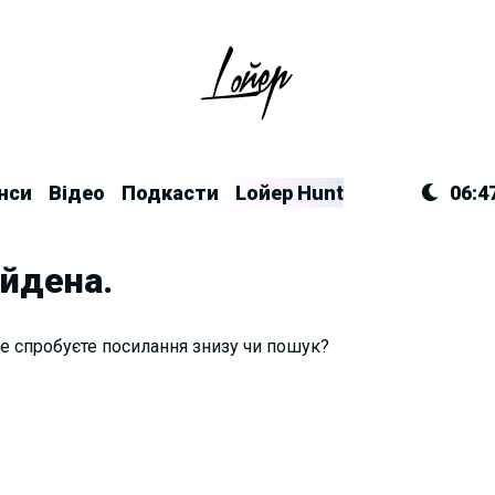
нси
Відео
Подкасти
Lойер Hunt
06:4
айдена.
е спробуєте посилання знизу чи пошук?