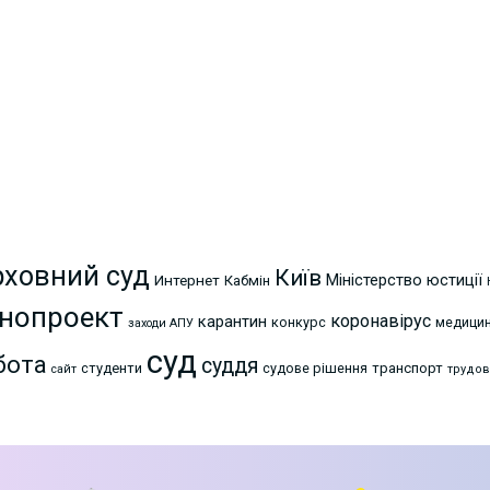
рховний суд
Київ
Міністерство юстиції
Интернет
Кабмін
нопроект
коронавірус
карантин
конкурс
медици
заходи АПУ
суд
бота
суддя
студенти
судове рішення
транспорт
сайт
трудов