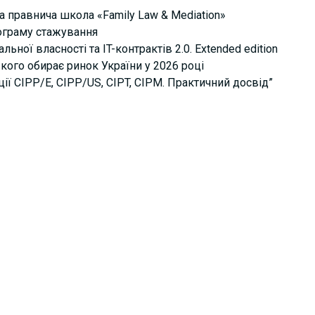
а правнича школа «Family Law & Mediation»
рограму стажування
ьної власності та IT-контрактів 2.0. Extended edition
кого обирає ринок України у 2026 році
ції СІРР/Е, CIPP/US, CIPT, CIPM. Практичний досвід”