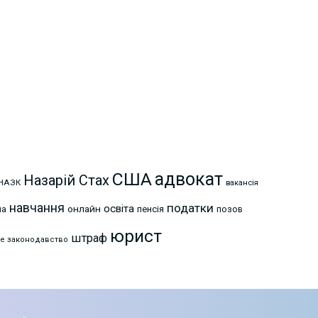
США
адвокат
Назарій Стах
НАЗК
вакансія
навчання
податки
освіта
онлайн
на
пенсія
позов
юрист
штраф
е законодавство