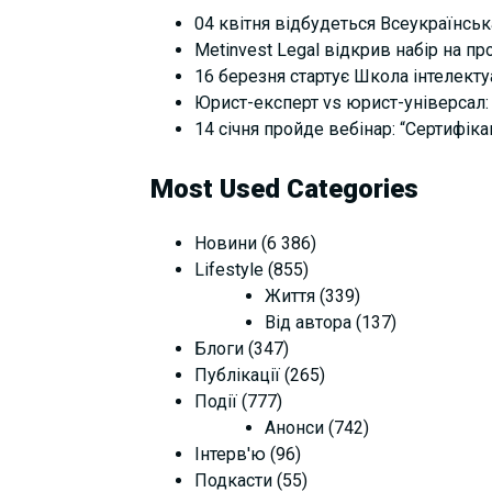
04 квітня відбудеться Всеукраїнськ
Metinvest Legal відкрив набір на п
16 березня стартує Школа інтелектуал
Юрист-експерт vs юрист-універсал: 
14 січня пройде вебінар: “Сертифіка
Most Used Categories
Новини
(6 386)
Lifestyle
(855)
Життя
(339)
Від автора
(137)
Блоги
(347)
Публікації
(265)
Події
(777)
Анонси
(742)
Інтерв'ю
(96)
Подкасти
(55)