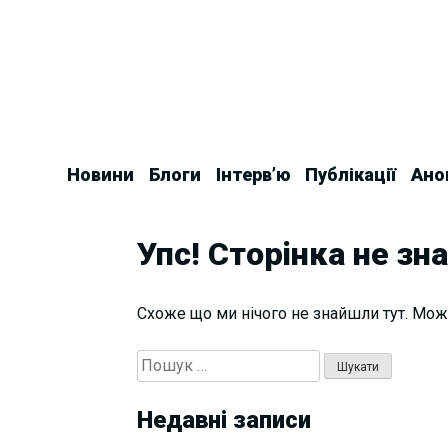
Skip
to
content
Новини
Блоги
Інтерв’ю
Публікації
Ано
Упс! Сторінка не зн
Схоже що ми нічого не знайшли тут. Мож
Пошук:
Недавні записи