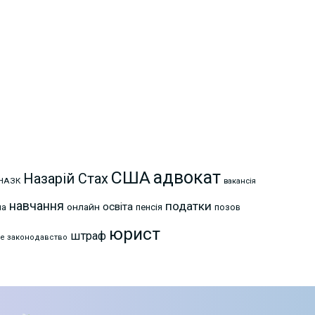
США
адвокат
Назарій Стах
НАЗК
вакансія
навчання
податки
освіта
онлайн
на
пенсія
позов
юрист
штраф
е законодавство