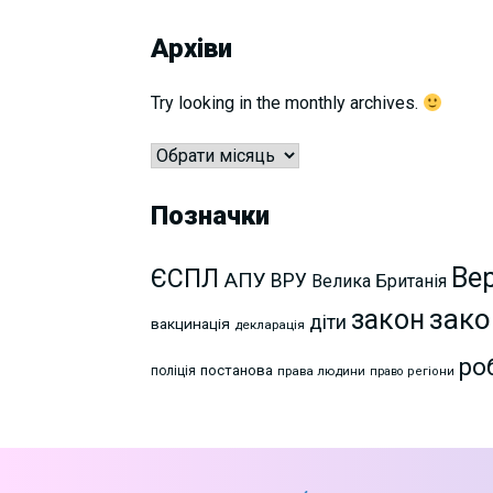
Архіви
Try looking in the monthly archives.
Архіви
Позначки
Ве
ЄСПЛ
АПУ
ВРУ
Велика Британія
зако
закон
діти
вакцинація
декларація
ро
постанова
поліція
права людини
право
регіони