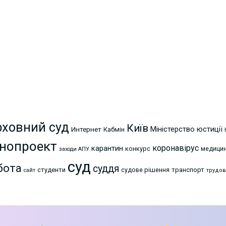
рховний суд
Київ
Міністерство юстиції
Интернет
Кабмін
нопроект
коронавірус
карантин
конкурс
медици
заходи АПУ
суд
бота
суддя
студенти
судове рішення
транспорт
сайт
трудов