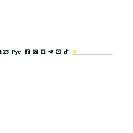
4:23
Рус