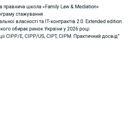
а правнича школа «Family Law & Mediation»
рограму стажування
ьної власності та IT-контрактів 2.0. Extended edition
кого обирає ринок України у 2026 році
ції СІРР/Е, CIPP/US, CIPT, CIPM. Практичний досвід”