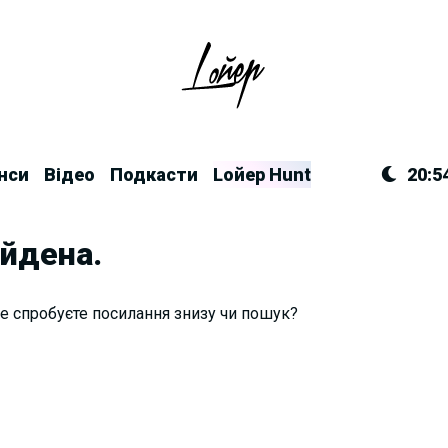
нси
Відео
Подкасти
Lойер Hunt
20:5
айдена.
е спробуєте посилання знизу чи пошук?