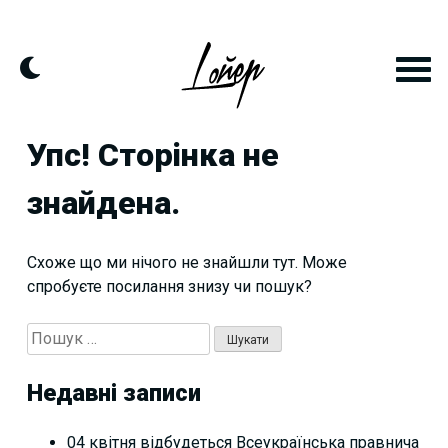
Skip
to
content
Упс! Сторінка не
знайдена.
Схоже що ми нічого не знайшли тут. Може
спробуєте посилання знизу чи пошук?
Пошук:
Недавні записи
04 квітня відбудеться Всеукраїнська правнича