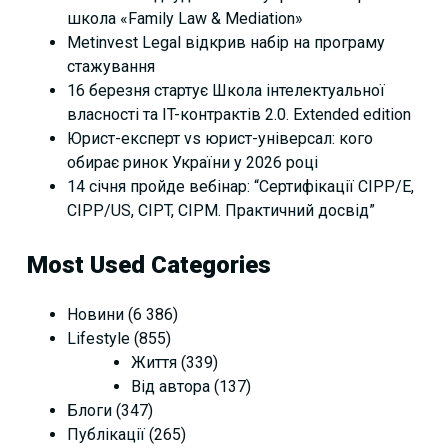
школа «Family Law & Mediation»
Metinvest Legal відкрив набір на програму
стажування
16 березня стартує Школа інтелектуальної
власності та IT-контрактів 2.0. Extended edition
Юрист-експерт vs юрист-універсал: кого
обирає ринок України у 2026 році
14 січня пройде вебінар: “Сертифікації СІРР/Е,
CIPP/US, CIPT, CIPM. Практичний досвід”
Most Used Categories
Новини
(6 386)
Lifestyle
(855)
Життя
(339)
Від автора
(137)
Блоги
(347)
Публікації
(265)