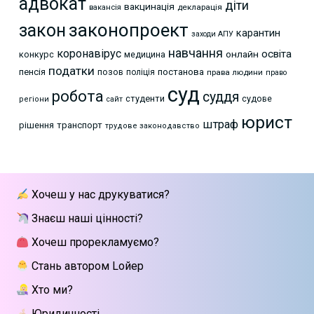
адвокат
діти
вакцинація
декларація
вакансія
законопроект
закон
карантин
заходи АПУ
навчання
коронавірус
освіта
онлайн
конкурс
медицина
податки
пенсія
позов
постанова
поліція
права людини
право
суд
робота
суддя
студенти
судове
регіони
сайт
юрист
штраф
рішення
транспорт
трудове законодавство
Хочеш у нас друкуватися?
Знаєш наші цінності?
Хочеш прорекламуємо?
Стань автором Lойер
Хто ми?
Юридичності