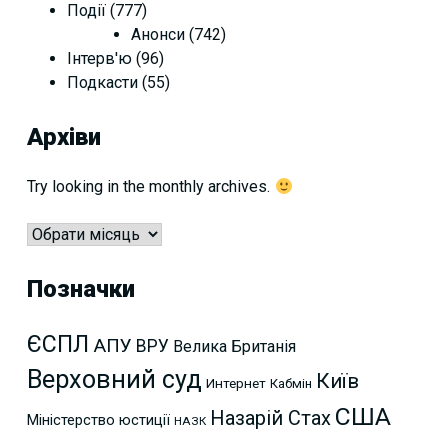
Події
(777)
Анонси
(742)
Інтерв'ю
(96)
Подкасти
(55)
Архіви
Try looking in the monthly archives.
Архіви
Позначки
ЄСПЛ
АПУ
ВРУ
Велика Британія
Верховний суд
Київ
Интернет
Кабмін
США
Назарій Стах
Міністерство юстиції
НАЗК