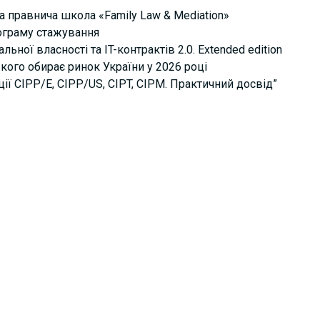
а правнича школа «Family Law & Mediation»
рограму стажування
ьної власності та IT-контрактів 2.0. Extended edition
кого обирає ринок України у 2026 році
ції СІРР/Е, CIPP/US, CIPT, CIPM. Практичний досвід”