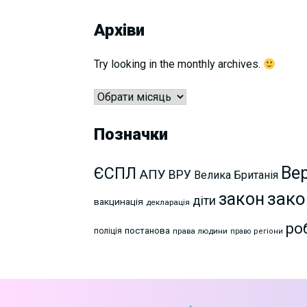
Архіви
Try looking in the monthly archives.
Архіви
Позначки
Ве
ЄСПЛ
АПУ
ВРУ
Велика Британія
зако
закон
діти
вакцинація
декларація
ро
постанова
поліція
права людини
право
регіони