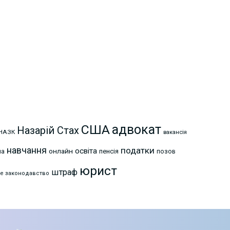
США
адвокат
Назарій Стах
НАЗК
вакансія
навчання
податки
освіта
онлайн
на
пенсія
позов
юрист
штраф
е законодавство