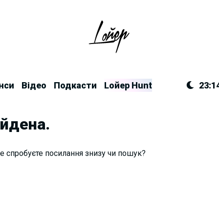
нси
Відео
Подкасти
Lойер Hunt
23:1
айдена.
е спробуєте посилання знизу чи пошук?