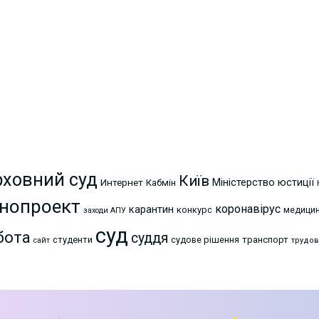
рховний суд
Київ
Міністерство юстиції
Интернет
Кабмін
нопроект
коронавірус
карантин
конкурс
медици
заходи АПУ
суд
бота
суддя
студенти
судове рішення
транспорт
сайт
трудов