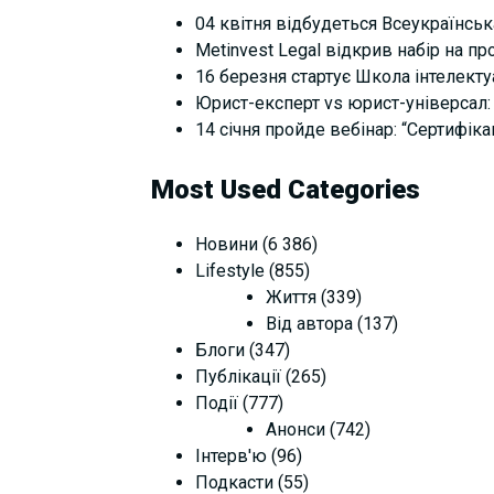
04 квітня відбудеться Всеукраїнськ
Metinvest Legal відкрив набір на п
16 березня стартує Школа інтелектуал
Юрист-експерт vs юрист-універсал: 
14 січня пройде вебінар: “Сертифіка
Most Used Categories
Новини
(6 386)
Lifestyle
(855)
Життя
(339)
Від автора
(137)
Блоги
(347)
Публікації
(265)
Події
(777)
Анонси
(742)
Інтерв'ю
(96)
Подкасти
(55)