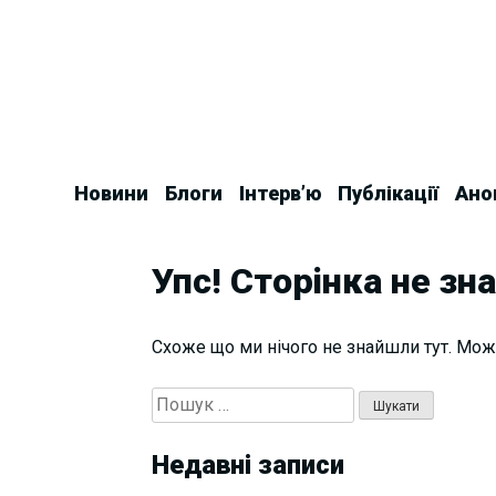
Skip
to
content
Новини
Блоги
Інтерв’ю
Публікації
Ано
Упс! Сторінка не зн
Схоже що ми нічого не знайшли тут. Мож
Пошук:
Недавні записи