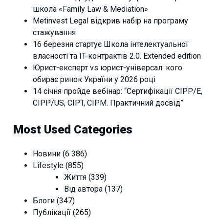
школа «Family Law & Mediation»
Metinvest Legal відкрив набір на програму
стажування
16 березня стартує Школа інтелектуальної
власності та IT-контрактів 2.0. Extended edition
Юрист-експерт vs юрист-універсал: кого
обирає ринок України у 2026 році
14 січня пройде вебінар: “Сертифікації СІРР/Е,
CIPP/US, CIPT, CIPM. Практичний досвід”
Most Used Categories
Новини
(6 386)
Lifestyle
(855)
Життя
(339)
Від автора
(137)
Блоги
(347)
Публікації
(265)