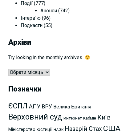
Події
(777)
Анонси
(742)
Інтерв'ю
(96)
Подкасти
(55)
Архіви
Try looking in the monthly archives.
Архіви
Позначки
ЄСПЛ
АПУ
ВРУ
Велика Британія
Верховний суд
Київ
Интернет
Кабмін
США
Назарій Стах
Міністерство юстиції
НАЗК