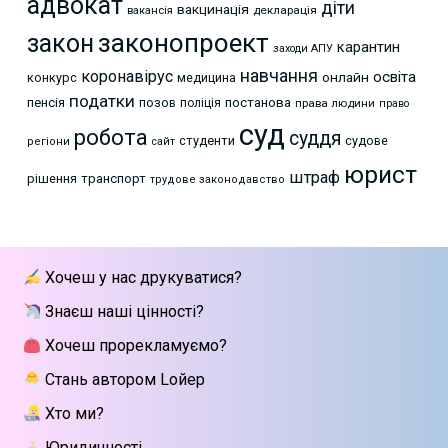
адвокат
діти
вакцинація
декларація
вакансія
законопроект
закон
карантин
заходи АПУ
навчання
коронавірус
освіта
онлайн
конкурс
медицина
податки
пенсія
позов
постанова
поліція
права людини
право
суд
робота
суддя
студенти
судове
регіони
сайт
юрист
штраф
рішення
транспорт
трудове законодавство
Хочеш у нас друкуватися?
Знаєш наші цінності?
Хочеш прорекламуємо?
Стань автором Lойер
Хто ми?
Юридичності