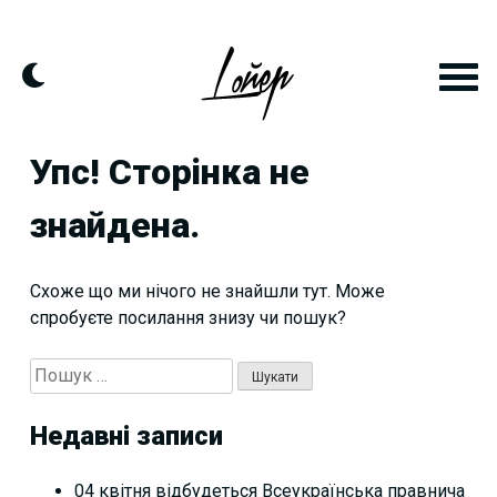
Skip
to
content
Упс! Сторінка не
знайдена.
Схоже що ми нічого не знайшли тут. Може
спробуєте посилання знизу чи пошук?
Пошук:
Недавні записи
04 квітня відбудеться Всеукраїнська правнича