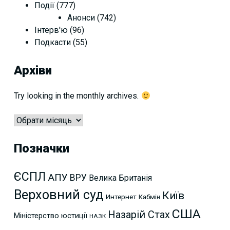
Події
(777)
Анонси
(742)
Інтерв'ю
(96)
Подкасти
(55)
Архіви
Try looking in the monthly archives.
Архіви
Позначки
ЄСПЛ
АПУ
ВРУ
Велика Британія
Верховний суд
Київ
Интернет
Кабмін
США
Назарій Стах
Міністерство юстиції
НАЗК