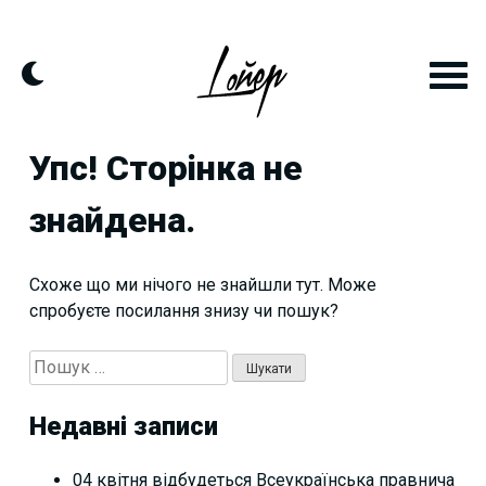
Skip
to
content
Упс! Сторінка не
знайдена.
Схоже що ми нічого не знайшли тут. Може
спробуєте посилання знизу чи пошук?
Пошук:
Недавні записи
04 квітня відбудеться Всеукраїнська правнича