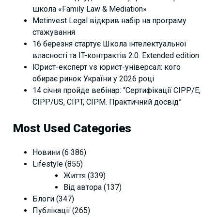
школа «Family Law & Mediation»
Metinvest Legal відкрив набір на програму
стажування
16 березня стартує Школа інтелектуальної
власності та IT-контрактів 2.0. Extended edition
Юрист-експерт vs юрист-універсал: кого
обирає ринок України у 2026 році
14 січня пройде вебінар: “Сертифікації СІРР/Е,
CIPP/US, CIPT, CIPM. Практичний досвід”
Most Used Categories
Новини
(6 386)
Lifestyle
(855)
Життя
(339)
Від автора
(137)
Блоги
(347)
Публікації
(265)