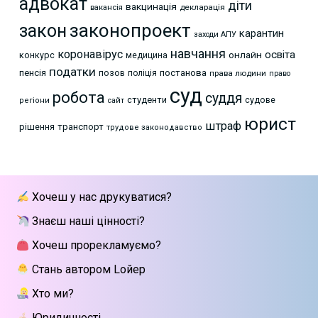
адвокат
діти
вакцинація
декларація
вакансія
законопроект
закон
карантин
заходи АПУ
навчання
коронавірус
освіта
онлайн
конкурс
медицина
податки
пенсія
позов
постанова
поліція
права людини
право
суд
робота
суддя
студенти
судове
регіони
сайт
юрист
штраф
рішення
транспорт
трудове законодавство
Хочеш у нас друкуватися?
Знаєш наші цінності?
Хочеш прорекламуємо?
Стань автором Lойер
Хто ми?
Юридичності