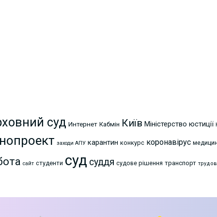
рховний суд
Київ
Міністерство юстиції
Интернет
Кабмін
нопроект
коронавірус
карантин
конкурс
медици
заходи АПУ
суд
бота
суддя
студенти
судове рішення
транспорт
сайт
трудов