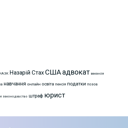
США
адвокат
Назарій Стах
НАЗК
вакансія
навчання
податки
освіта
онлайн
на
пенсія
позов
юрист
штраф
е законодавство