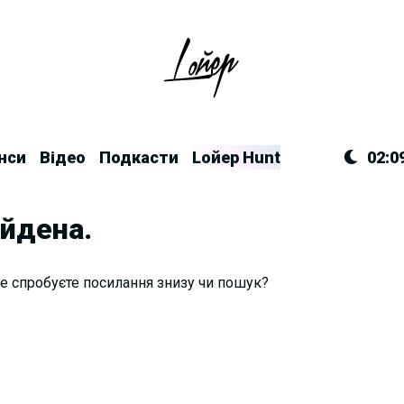
нси
Відео
Подкасти
Lойер Hunt
02:0
айдена.
е спробуєте посилання знизу чи пошук?