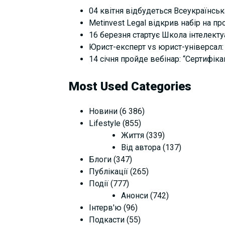
04 квітня відбудеться Всеукраїнськ
Metinvest Legal відкрив набір на п
16 березня стартує Школа інтелектуал
Юрист-експерт vs юрист-універсал: 
14 січня пройде вебінар: “Сертифіка
Most Used Categories
Новини
(6 386)
Lifestyle
(855)
Життя
(339)
Від автора
(137)
Блоги
(347)
Публікації
(265)
Події
(777)
Анонси
(742)
Інтерв'ю
(96)
Подкасти
(55)