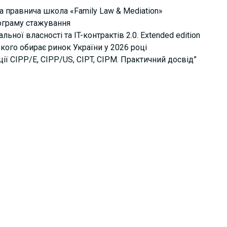
а правнича школа «Family Law & Mediation»
рограму стажування
ьної власності та IT-контрактів 2.0. Extended edition
кого обирає ринок України у 2026 році
ції СІРР/Е, CIPP/US, CIPT, CIPM. Практичний досвід”