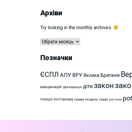
Архіви
Try looking in the monthly archives.
Архіви
Позначки
Ве
ЄСПЛ
АПУ
ВРУ
Велика Британія
зако
закон
діти
вакцинація
декларація
ро
постанова
поліція
права людини
право
регіони