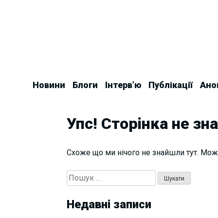
Skip
to
content
Новини
Блоги
Інтерв’ю
Публікації
Ано
Упс! Сторінка не зн
Схоже що ми нічого не знайшли тут. Мож
Пошук:
Недавні записи