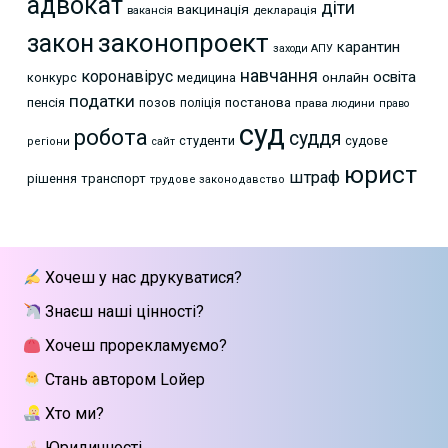
адвокат
діти
вакцинація
декларація
вакансія
законопроект
закон
карантин
заходи АПУ
навчання
коронавірус
освіта
онлайн
конкурс
медицина
податки
пенсія
позов
постанова
поліція
права людини
право
суд
робота
суддя
студенти
судове
регіони
сайт
юрист
штраф
рішення
транспорт
трудове законодавство
Хочеш у нас друкуватися?
Знаєш наші цінності?
Хочеш прорекламуємо?
Стань автором Lойер
Хто ми?
Юридичності