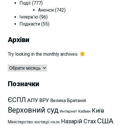
Події
(777)
Анонси
(742)
Інтерв'ю
(96)
Подкасти
(55)
Архіви
Try looking in the monthly archives.
Архіви
Позначки
ЄСПЛ
АПУ
ВРУ
Велика Британія
Верховний суд
Київ
Интернет
Кабмін
США
Назарій Стах
Міністерство юстиції
НАЗК