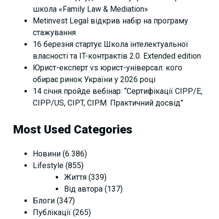
школа «Family Law & Mediation»
Metinvest Legal відкрив набір на програму
стажування
16 березня стартує Школа інтелектуальної
власності та IT-контрактів 2.0. Extended edition
Юрист-експерт vs юрист-універсал: кого
обирає ринок України у 2026 році
14 січня пройде вебінар: “Сертифікації СІРР/Е,
CIPP/US, CIPT, CIPM. Практичний досвід”
Most Used Categories
Новини
(6 386)
Lifestyle
(855)
Життя
(339)
Від автора
(137)
Блоги
(347)
Публікації
(265)