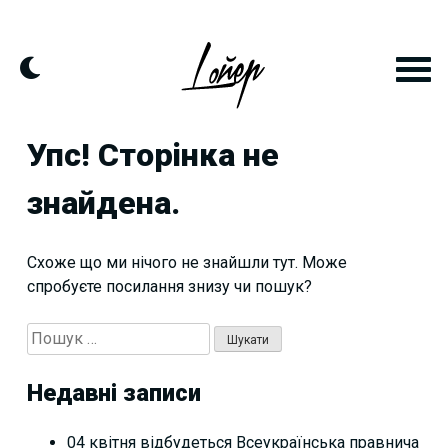
Skip
to
content
Упс! Сторінка не
знайдена.
Схоже що ми нічого не знайшли тут. Може
спробуєте посилання знизу чи пошук?
Пошук:
Недавні записи
04 квітня відбудеться Всеукраїнська правнича