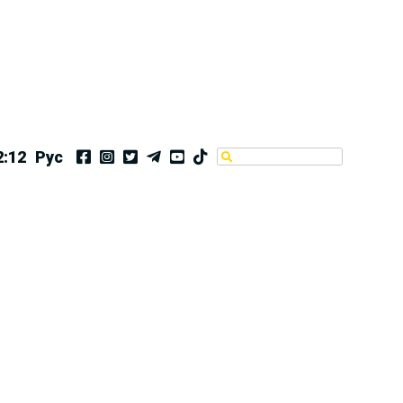
2:12
Рус