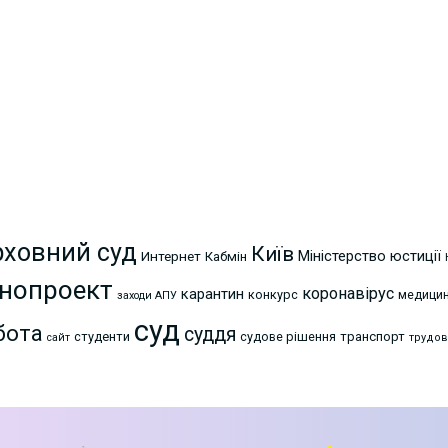
рховний суд
Київ
Міністерство юстиції
Интернет
Кабмін
нопроект
коронавірус
карантин
конкурс
медици
заходи АПУ
суд
бота
суддя
студенти
судове рішення
транспорт
сайт
трудов