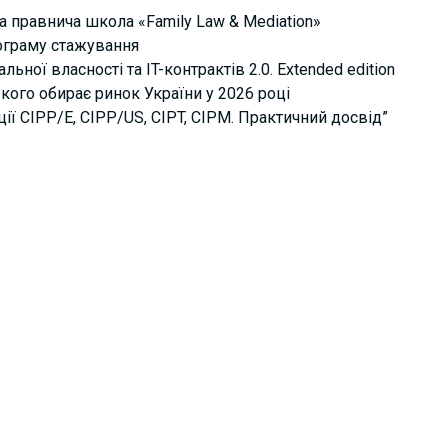
а правнича школа «Family Law & Mediation»
рограму стажування
ьної власності та IT-контрактів 2.0. Extended edition
кого обирає ринок України у 2026 році
ції СІРР/Е, CIPP/US, CIPT, CIPM. Практичний досвід”