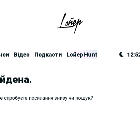
нси
Відео
Подкасти
Lойер Hunt
12:5
айдена.
е спробуєте посилання знизу чи пошук?