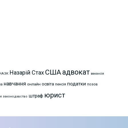
США
адвокат
Назарій Стах
НАЗК
вакансія
навчання
податки
освіта
онлайн
на
пенсія
позов
юрист
штраф
е законодавство