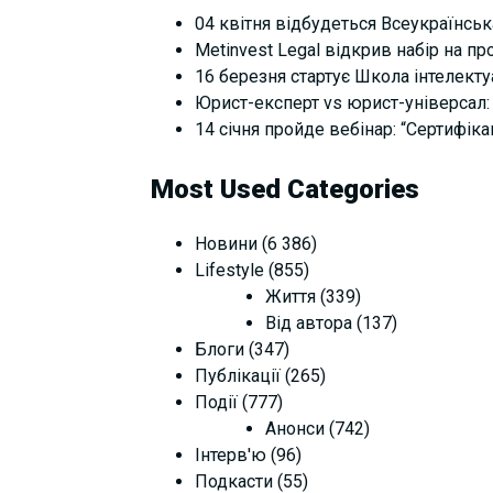
04 квітня відбудеться Всеукраїнськ
Metinvest Legal відкрив набір на п
16 березня стартує Школа інтелектуал
Юрист-експерт vs юрист-універсал: 
14 січня пройде вебінар: “Сертифіка
Most Used Categories
Новини
(6 386)
Lifestyle
(855)
Життя
(339)
Від автора
(137)
Блоги
(347)
Публікації
(265)
Події
(777)
Анонси
(742)
Інтерв'ю
(96)
Подкасти
(55)