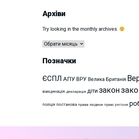
Архіви
Try looking in the monthly archives.
Архіви
Позначки
Ве
ЄСПЛ
АПУ
ВРУ
Велика Британія
зако
закон
діти
вакцинація
декларація
ро
постанова
поліція
права людини
право
регіони