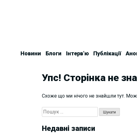
Skip
to
content
Новини
Блоги
Інтерв’ю
Публікації
Ано
Упс! Сторінка не зн
Схоже що ми нічого не знайшли тут. Мож
Пошук:
Недавні записи