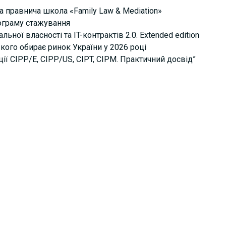
а правнича школа «Family Law & Mediation»
рограму стажування
ьної власності та IT-контрактів 2.0. Extended edition
кого обирає ринок України у 2026 році
ції СІРР/Е, CIPP/US, CIPT, CIPM. Практичний досвід”