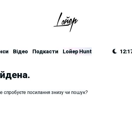
нси
Відео
Подкасти
Lойер Hunt
12:1
айдена.
е спробуєте посилання знизу чи пошук?