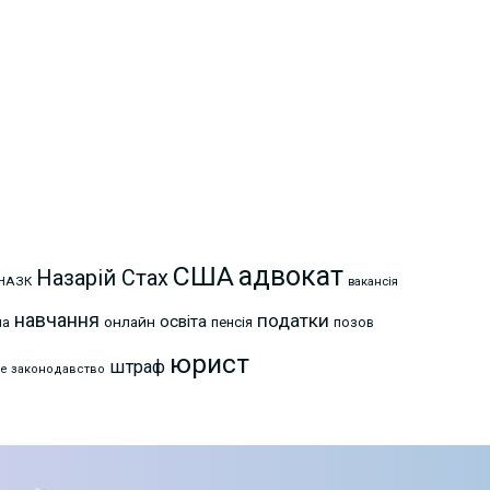
США
адвокат
Назарій Стах
НАЗК
вакансія
навчання
податки
освіта
онлайн
на
пенсія
позов
юрист
штраф
е законодавство