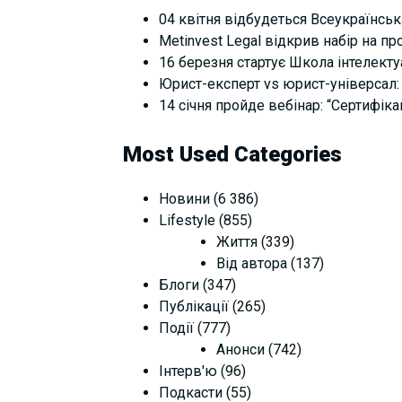
04 квітня відбудеться Всеукраїнськ
Metinvest Legal відкрив набір на п
16 березня стартує Школа інтелектуал
Юрист-експерт vs юрист-універсал: 
14 січня пройде вебінар: “Сертифіка
Most Used Categories
Новини
(6 386)
Lifestyle
(855)
Життя
(339)
Від автора
(137)
Блоги
(347)
Публікації
(265)
Події
(777)
Анонси
(742)
Інтерв'ю
(96)
Подкасти
(55)