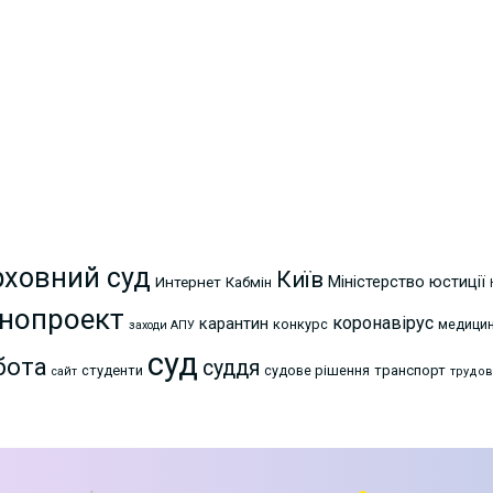
рховний суд
Київ
Міністерство юстиції
Интернет
Кабмін
нопроект
коронавірус
карантин
конкурс
медици
заходи АПУ
суд
бота
суддя
студенти
судове рішення
транспорт
сайт
трудов