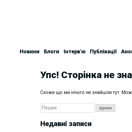
Skip
to
content
Новини
Блоги
Інтерв’ю
Публікації
Ано
Упс! Сторінка не зн
Схоже що ми нічого не знайшли тут. Мож
Пошук:
Недавні записи