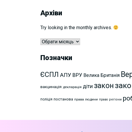
Архіви
Try looking in the monthly archives.
Архіви
Позначки
Ве
ЄСПЛ
АПУ
ВРУ
Велика Британія
зако
закон
діти
вакцинація
декларація
ро
постанова
поліція
права людини
право
регіони