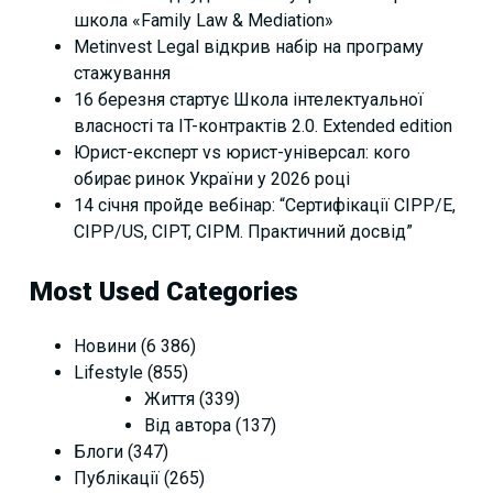
школа «Family Law & Mediation»
Metinvest Legal відкрив набір на програму
стажування
16 березня стартує Школа інтелектуальної
власності та IT-контрактів 2.0. Extended edition
Юрист-експерт vs юрист-універсал: кого
обирає ринок України у 2026 році
14 січня пройде вебінар: “Сертифікації СІРР/Е,
CIPP/US, CIPT, CIPM. Практичний досвід”
Most Used Categories
Новини
(6 386)
Lifestyle
(855)
Життя
(339)
Від автора
(137)
Блоги
(347)
Публікації
(265)