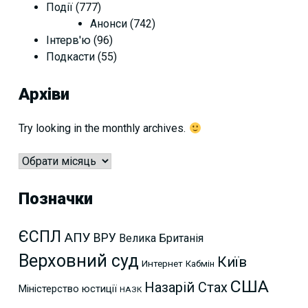
Події
(777)
Анонси
(742)
Інтерв'ю
(96)
Подкасти
(55)
Архіви
Try looking in the monthly archives.
Архіви
Позначки
ЄСПЛ
АПУ
ВРУ
Велика Британія
Верховний суд
Київ
Интернет
Кабмін
США
Назарій Стах
Міністерство юстиції
НАЗК