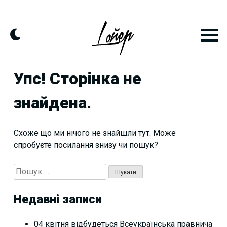
Skip
to
content
Упс! Сторінка не
знайдена.
Схоже що ми нічого не знайшли тут. Може
спробуєте посилання знизу чи пошук?
Пошук:
Недавні записи
04 квітня відбудеться Всеукраїнська правнича