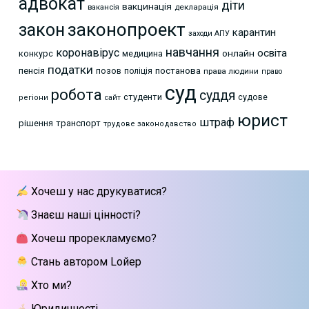
адвокат
діти
вакцинація
декларація
вакансія
законопроект
закон
карантин
заходи АПУ
навчання
коронавірус
освіта
онлайн
конкурс
медицина
податки
пенсія
позов
постанова
поліція
права людини
право
суд
робота
суддя
студенти
судове
регіони
сайт
юрист
штраф
рішення
транспорт
трудове законодавство
Хочеш у нас друкуватися?
Знаєш наші цінності?
Хочеш прорекламуємо?
Стань автором Lойер
Хто ми?
Юридичності