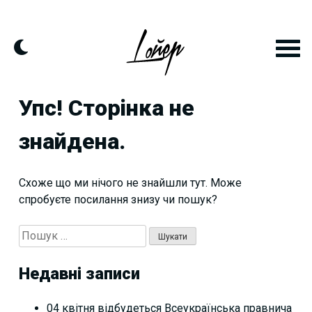
Skip
to
content
Упс! Сторінка не
знайдена.
Схоже що ми нічого не знайшли тут. Може
спробуєте посилання знизу чи пошук?
Пошук:
Недавні записи
04 квітня відбудеться Всеукраїнська правнича