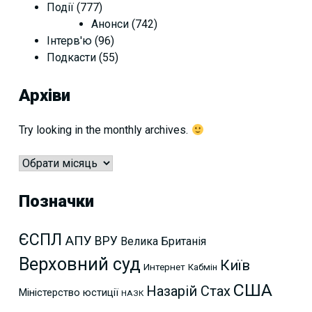
Події
(777)
Анонси
(742)
Інтерв'ю
(96)
Подкасти
(55)
Архіви
Try looking in the monthly archives.
Архіви
Позначки
ЄСПЛ
АПУ
ВРУ
Велика Британія
Верховний суд
Київ
Интернет
Кабмін
США
Назарій Стах
Міністерство юстиції
НАЗК