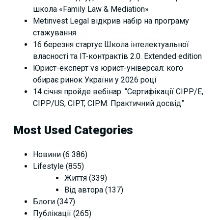
школа «Family Law & Mediation»
Metinvest Legal відкрив набір на програму
стажування
16 березня стартує Школа інтелектуальної
власності та IT-контрактів 2.0. Extended edition
Юрист-експерт vs юрист-універсал: кого
обирає ринок України у 2026 році
14 січня пройде вебінар: “Сертифікації СІРР/Е,
CIPP/US, CIPT, CIPM. Практичний досвід”
Most Used Categories
Новини
(6 386)
Lifestyle
(855)
Життя
(339)
Від автора
(137)
Блоги
(347)
Публікації
(265)