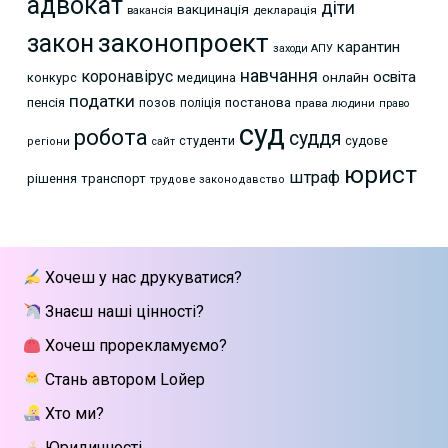
адвокат
діти
вакцинація
декларація
вакансія
законопроект
закон
карантин
заходи АПУ
навчання
коронавірус
освіта
онлайн
конкурс
медицина
податки
пенсія
позов
постанова
поліція
права людини
право
суд
робота
суддя
студенти
судове
регіони
сайт
юрист
штраф
рішення
транспорт
трудове законодавство
Хочеш у нас друкуватися?
Знаєш наші цінності?
Хочеш прорекламуємо?
Стань автором Lойер
Хто ми?
Юридичності