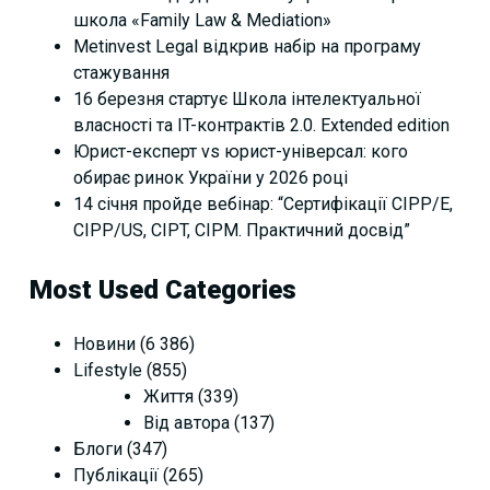
школа «Family Law & Mediation»
Metinvest Legal відкрив набір на програму
стажування
16 березня стартує Школа інтелектуальної
власності та IT-контрактів 2.0. Extended edition
Юрист-експерт vs юрист-універсал: кого
обирає ринок України у 2026 році
14 січня пройде вебінар: “Сертифікації СІРР/Е,
CIPP/US, CIPT, CIPM. Практичний досвід”
Most Used Categories
Новини
(6 386)
Lifestyle
(855)
Життя
(339)
Від автора
(137)
Блоги
(347)
Публікації
(265)