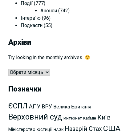
Події
(777)
Анонси
(742)
Інтерв'ю
(96)
Подкасти
(55)
Архіви
Try looking in the monthly archives.
Архіви
Позначки
ЄСПЛ
АПУ
ВРУ
Велика Британія
Верховний суд
Київ
Интернет
Кабмін
США
Назарій Стах
Міністерство юстиції
НАЗК