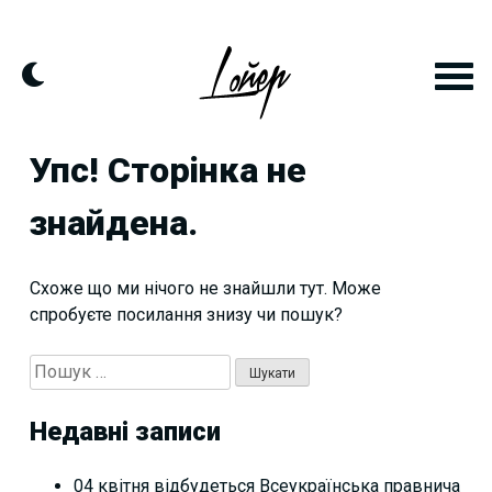
Skip
to
content
Упс! Сторінка не
знайдена.
Схоже що ми нічого не знайшли тут. Може
спробуєте посилання знизу чи пошук?
Пошук:
Недавні записи
04 квітня відбудеться Всеукраїнська правнича