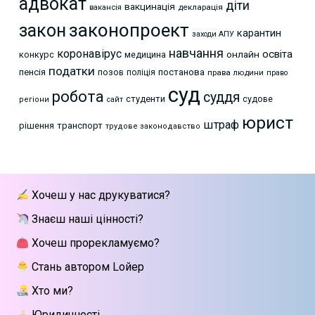
адвокат
діти
вакцинація
декларація
вакансія
законопроект
закон
карантин
заходи АПУ
навчання
коронавірус
освіта
онлайн
конкурс
медицина
податки
пенсія
позов
постанова
поліція
права людини
право
суд
робота
суддя
студенти
судове
регіони
сайт
юрист
штраф
рішення
транспорт
трудове законодавство
Хочеш у нас друкуватися?
Знаєш наші цінності?
Хочеш прорекламуємо?
Стань автором Lойер
Хто ми?
Юридичності