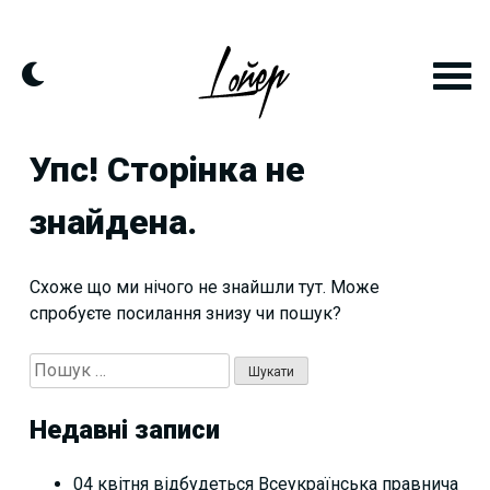
Skip
to
content
Упс! Сторінка не
знайдена.
Схоже що ми нічого не знайшли тут. Може
спробуєте посилання знизу чи пошук?
Пошук:
Недавні записи
04 квітня відбудеться Всеукраїнська правнича