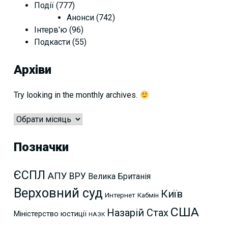
Події
(777)
Анонси
(742)
Інтерв'ю
(96)
Подкасти
(55)
Архіви
Try looking in the monthly archives.
Архіви
Позначки
ЄСПЛ
АПУ
ВРУ
Велика Британія
Верховний суд
Київ
Интернет
Кабмін
США
Назарій Стах
Міністерство юстиції
НАЗК