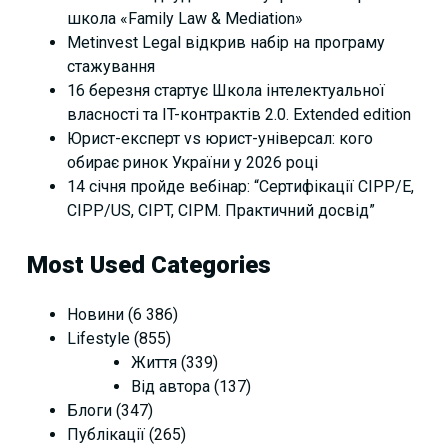
школа «Family Law & Mediation»
Metinvest Legal відкрив набір на програму
стажування
16 березня стартує Школа інтелектуальної
власності та IT-контрактів 2.0. Extended edition
Юрист-експерт vs юрист-універсал: кого
обирає ринок України у 2026 році
14 січня пройде вебінар: “Сертифікації СІРР/Е,
CIPP/US, CIPT, CIPM. Практичний досвід”
Most Used Categories
Новини
(6 386)
Lifestyle
(855)
Життя
(339)
Від автора
(137)
Блоги
(347)
Публікації
(265)