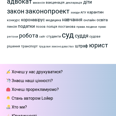
адвокат
діти
вакцинація
декларація
вакансія
законопроект
закон
карантин
заходи АПУ
навчання
коронавірус
освіта
онлайн
конкурс
медицина
податки
пенсія
позов
постанова
поліція
права людини
право
суд
робота
суддя
студенти
судове
регіони
сайт
юрист
штраф
рішення
транспорт
трудове законодавство
Хочеш у нас друкуватися?
Знаєш наші цінності?
Хочеш прорекламуємо?
Стань автором Lойер
Хто ми?
Юридичності