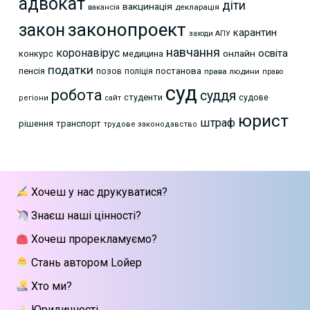
адвокат
діти
вакцинація
декларація
вакансія
законопроект
закон
карантин
заходи АПУ
навчання
коронавірус
освіта
онлайн
конкурс
медицина
податки
пенсія
позов
постанова
поліція
права людини
право
суд
робота
суддя
студенти
судове
регіони
сайт
юрист
штраф
рішення
транспорт
трудове законодавство
Хочеш у нас друкуватися?
Знаєш наші цінності?
Хочеш прорекламуємо?
Стань автором Lойер
Хто ми?
Юридичності