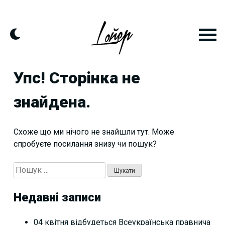
Skip
to
content
Упс! Сторінка не
знайдена.
Схоже що ми нічого не знайшли тут. Може
спробуєте посилання знизу чи пошук?
Пошук:
Недавні записи
04 квітня відбудеться Всеукраїнська правнича