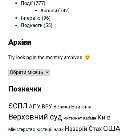
Події
(777)
Анонси
(742)
Інтерв'ю
(96)
Подкасти
(55)
Архіви
Try looking in the monthly archives.
Архіви
Позначки
ЄСПЛ
АПУ
ВРУ
Велика Британія
Верховний суд
Київ
Интернет
Кабмін
США
Назарій Стах
Міністерство юстиції
НАЗК