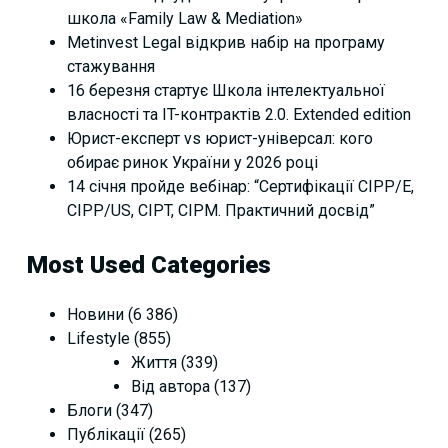
школа «Family Law & Mediation»
Metinvest Legal відкрив набір на програму
стажування
16 березня стартує Школа інтелектуальної
власності та IT-контрактів 2.0. Extended edition
Юрист-експерт vs юрист-універсал: кого
обирає ринок України у 2026 році
14 січня пройде вебінар: “Сертифікації СІРР/Е,
CIPP/US, CIPT, CIPM. Практичний досвід”
Most Used Categories
Новини
(6 386)
Lifestyle
(855)
Життя
(339)
Від автора
(137)
Блоги
(347)
Публікації
(265)