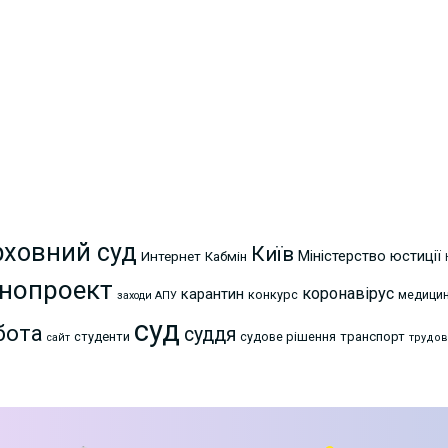
рховний суд
Київ
Міністерство юстиції
Интернет
Кабмін
нопроект
коронавірус
карантин
конкурс
медици
заходи АПУ
суд
бота
суддя
студенти
судове рішення
транспорт
сайт
трудов