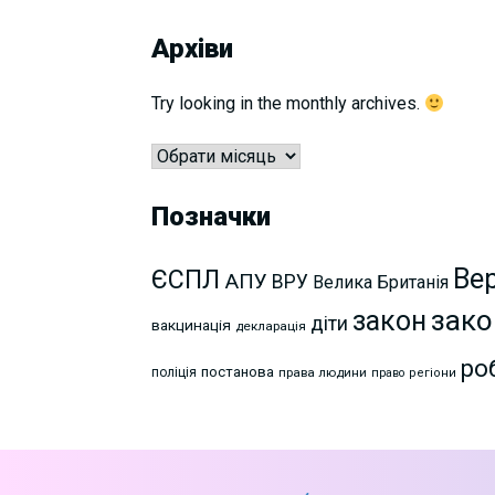
Архіви
Try looking in the monthly archives.
Архіви
Позначки
Ве
ЄСПЛ
АПУ
ВРУ
Велика Британія
зако
закон
діти
вакцинація
декларація
ро
постанова
поліція
права людини
право
регіони