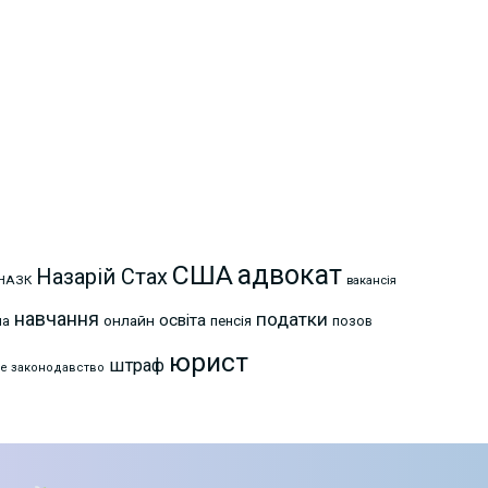
США
адвокат
Назарій Стах
НАЗК
вакансія
навчання
податки
освіта
онлайн
на
пенсія
позов
юрист
штраф
е законодавство