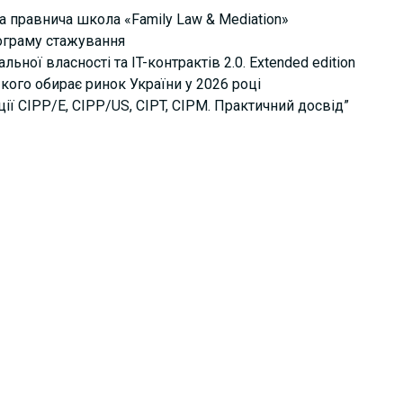
а правнича школа «Family Law & Mediation»
рограму стажування
ьної власності та IT-контрактів 2.0. Extended edition
кого обирає ринок України у 2026 році
ції СІРР/Е, CIPP/US, CIPT, CIPM. Практичний досвід”