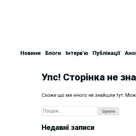
Skip
to
content
Новини
Блоги
Інтерв’ю
Публікації
Ано
Упс! Сторінка не зн
Схоже що ми нічого не знайшли тут. Мож
Пошук:
Недавні записи