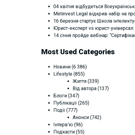
04 квітня відбудеться Всеукраїнськ
Metinvest Legal відкрив набір на п
16 березня стартує Школа інтелектуал
Юрист-експерт vs юрист-універсал: 
14 січня пройде вебінар: “Сертифіка
Most Used Categories
Новини
(6 386)
Lifestyle
(855)
Життя
(339)
Від автора
(137)
Блоги
(347)
Публікації
(265)
Події
(777)
Анонси
(742)
Інтерв'ю
(96)
Подкасти
(55)