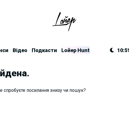
нси
Відео
Подкасти
Lойер Hunt
10:5
айдена.
е спробуєте посилання знизу чи пошук?