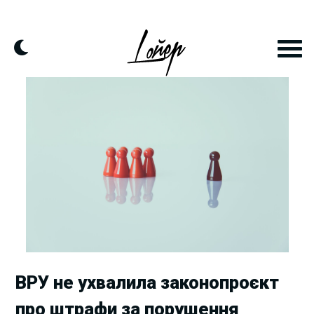
Skip
to
content
ВРУ не ухвалила законопроєкт
про штрафи за порушення