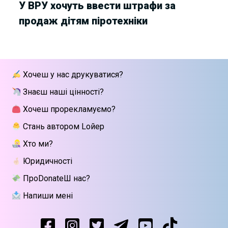
У ВРУ хочуть ввести штрафи за
продаж дітям піротехніки
Хочеш у нас друкуватися?
Знаєш наші цінності?
Хочеш прорекламуємо?
Стань автором Lойер
Хто ми?
Юридичності
ПроDonateШ нас?
Напиши мені