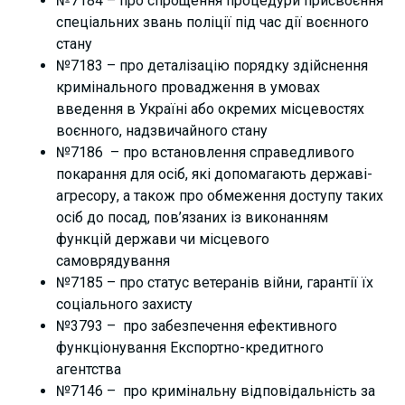
№7184 – про спрощення процедури присвоєння
спеціальних звань поліції під час дії воєнного
стану
№7183 – про деталізацію порядку здійснення
кримінального провадження в умовах
введення в Україні або окремих місцевостях
воєнного, надзвичайного стану
№7186 – про встановлення справедливого
покарання для осіб, які допомагають державі-
агресору, а також про обмеження доступу таких
осіб до посад, пов’язаних із виконанням
функцій держави чи місцевого
самоврядування
№7185 – про статус ветеранів війни, гарантії їх
соціального захисту
№3793 – про забезпечення ефективного
функціонування Експортно-кредитного
агентства
№7146 – про кримінальну відповідальність за