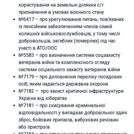
користування на земельні ділянки с/г
призначення в умовах воєнного стану
№6417 – про урегулювання питань, пов’язаних
із пенсійним забезпеченням членів сімей
колишніх військовослужбовців, у тому числі
добровольців, загиблих (померлих) під час
участі в АТО/ООС
№5583 – про визначення системи соцзахисту
ветеранів війни та комплексного огляду
системи соціального захисту ветеранів війни
№7179 – про доповнення переліку посадових
осіб, яким надається державна охорона
№7182 – про захист критичної інфраструктури
України від кібератак
№7181 – про скасування кримінальної
відповідальності у випадках добровільної здачі
зброї, бойових припасів, вибухових речовин
або пристроїв