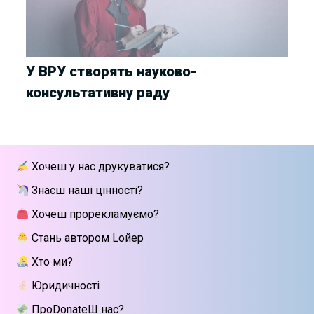
У ВРУ створять науково-
консультативну раду
Хочеш у нас друкуватися?
Знаєш наші цінності?
Хочеш прорекламуємо?
Стань автором Lойер
Хто ми?
Юридичності
ПроDonateШ нас?