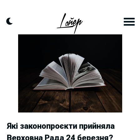
Skip
to
content
Які законопроєкти прийняла
Верховна Рада 24 березня?