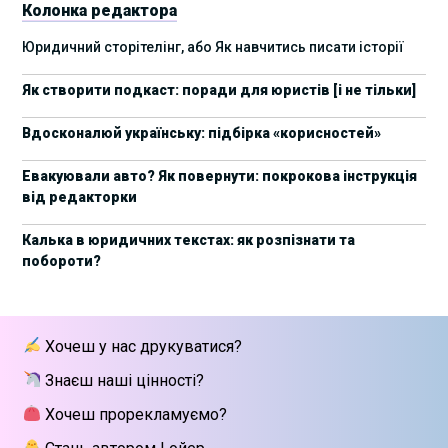
Колонка редактора
17 листопада стартує Школа юридичної
28/10/2025
Юридичний сторітелінг, або Як навчитись писати історії
підтримки ШІ-проєктів від Legal IT Group
Як створити подкаст: поради для юристів [і не тільки]
4 жовтня пройде щорічний забіг до Дня
19/09/2025
юриста Legal Run 5.0
Вдосконалюй українську: підбірка «корисностей»
27 вересня пройде Lviv Legal Weekend 2025
18/09/2025
Евакуювали авто? Як повернути: покрокова інструкція
від редакторки
10 жовтня пройдуть XII Міжнародні
09/09/2025
арбітражні читання
Калька в юридичних текстах: як розпізнати та
побороти?
15 вересня стартує сучасна школа
01/09/2025
інтелектуальної власності та IT-контрактів
28 липня стартує Privacy школа 3х FIP від Legal
09/07/2025
Хочеш у нас друкуватися?
IT Group
Знаєш наші цінності?
Як юристу працювати з IT-договорами?
25/06/2025
Навчання від Laba
Хочеш прорекламуємо?