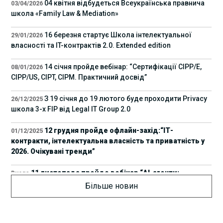
04 квітня відбудеться Всеукраїнська правнича
03/04/2026
школа «Family Law & Mediation»
16 березня стартує Школа інтелектуальної
29/01/2026
власності та IT-контрактів 2.0. Extended edition
14 січня пройде вебінар: “Сертифікації СІРР/Е,
08/01/2026
CIPP/US, CIPT, CIPM. Практичний досвід”
З 19 січня до 19 лютого буде проходити Privacy
26/12/2025
школа 3-х FIP від Legal IT Group 2.0
12 грудня пройде офлайн-захід:“ІТ-
01/12/2025
контракти, інтелектуальна власність та приватність у
2026. Очікувані тренди”
11 листопада пройде вебінар “AI-агенти:
Вчора
прайвесі, IP та комплаєнс ризики”
Більше новин
8 листопада пройде Форум молодих юристів
31/10/2025
України 2025