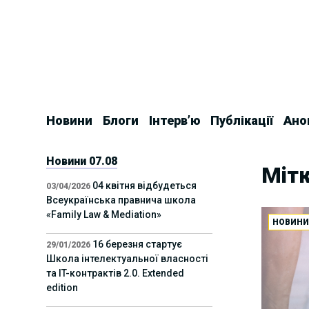
Skip
to
content
Новини
Блоги
Інтерв’ю
Публікації
Ано
Новини 07.08
Міт
04 квітня відбудеться
03/04/2026
Всеукраїнська правнича школа
«Family Law & Mediation»
НОВИН
16 березня стартує
29/01/2026
Школа інтелектуальної власності
та IT-контрактів 2.0. Extended
edition