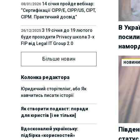
14 січня пройде вебінар:
08/01/2026
“Сертифікації СІРР/Е, CIPP/US, CIPT,
CIPM. Практичний досвід”
В Укра
З 19 січня до 19 лютого
26/12/2025
посили
буде проходити Privacy школа 3-х
FIP від Legal IT Group 2.0
наморд
12 грудня пройде
01/12/2025
Більше новин
НОВИН
офлайн-захід:“ІТ-контракти,
інтелектуальна власність та
приватність у 2026. Очікувані
Колонка редактора
тренди”
Юридичний сторітелінг, або Як
навчитись писати історії
11 листопада пройде
05/11/2025
вебінар “AI-агенти: прайвесі, IP
Як створити подкаст: поради
та комплаєнс ризики”
для юристів [і не тільки]
8 листопада пройде
31/10/2025
Півден
Вдосконалюй українську:
Форум молодих юристів України
підбірка «корисностей»
2025
статус