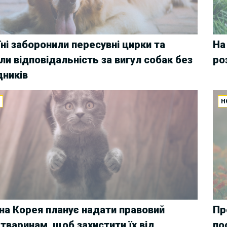
їні заборонили пересувні цирки та
На
ли відповідальність за вигул собак без
ро
ників
И
Н
на Корея планує надати правовий
Пр
 тваринам, щоб захистити їх від
по