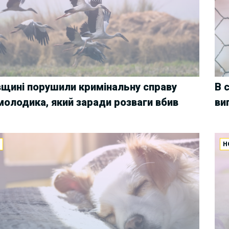
вщині порушили кримінальну справу
В 
молодика, який заради розваги вбив
ви
у
И
Н