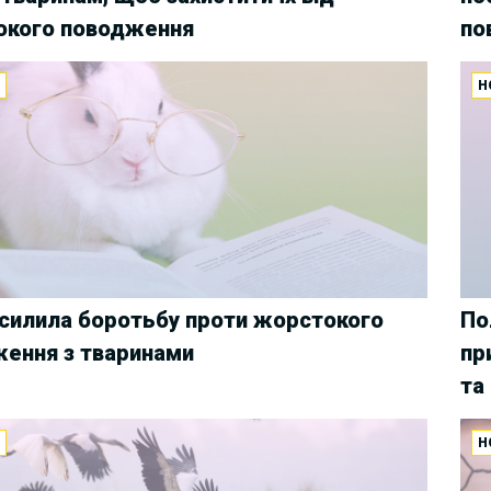
окого поводження
по
И
Н
силила боротьбу проти жорстокого
По
ення з тваринами
пр
та
И
Н