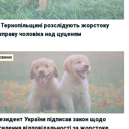
 Тернопільщині розслідують жорстоку
зправу чоловіка над цуценям
ОВИНИ
езидент України підписав закон щодо
силення відповідальності за жорстоке