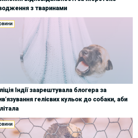
водження з тваринами
ОВИНИ
ліція Індії заарештувала блогера за
ивʼязування гелієвих кульок до собаки, аби
 літала
ОВИНИ