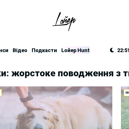
нси
Відео
Подкасти
Lойер Hunt
22:5
ки: жорстоке поводження з 
И
Н