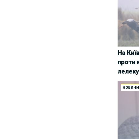
Group
Як юристу працювати з
25/06/2025
IT-договорами? Навчання від
Laba
АПУ оприлюднила
18/06/2025
заяву щодо втручання в
На Киї
адвокатську діяльність та
проти 
порушення права на захист
лелек
У Львові відбудеться
14/06/2025
хакатон з автоматизації для
НОВИН
юристів та розробників
Триває реєстрація на
13/06/2025
курс “Юридичний захист
блогерів”
Уся правда про гіг-
02/06/2025
контракти — і ні слова брехні