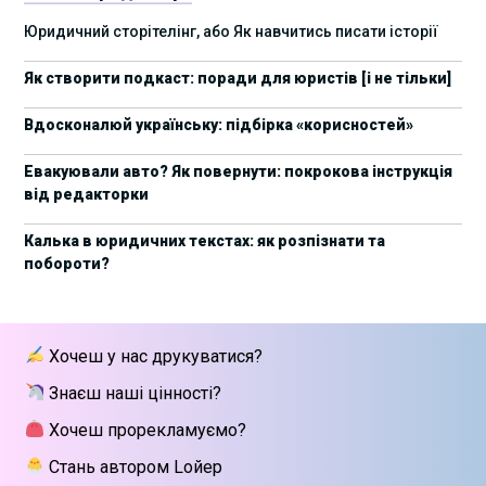
17 листопада стартує Школа юридичної
28/10/2025
Юридичний сторітелінг, або Як навчитись писати історії
підтримки ШІ-проєктів від Legal IT Group
Як створити подкаст: поради для юристів [і не тільки]
4 жовтня пройде щорічний забіг до Дня
19/09/2025
юриста Legal Run 5.0
Вдосконалюй українську: підбірка «корисностей»
27 вересня пройде Lviv Legal Weekend 2025
18/09/2025
Евакуювали авто? Як повернути: покрокова інструкція
від редакторки
10 жовтня пройдуть XII Міжнародні
09/09/2025
арбітражні читання
Калька в юридичних текстах: як розпізнати та
побороти?
15 вересня стартує сучасна школа
01/09/2025
інтелектуальної власності та IT-контрактів
28 липня стартує Privacy школа 3х FIP від Legal
09/07/2025
Хочеш у нас друкуватися?
IT Group
Знаєш наші цінності?
Як юристу працювати з IT-договорами?
25/06/2025
Навчання від Laba
Хочеш прорекламуємо?
Стань автором Lойер
АПУ оприлюднила заяву щодо втручання в
18/06/2025