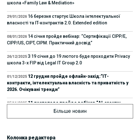
школа «Family Law & Mediation»
16 березня стартує Школа інтелектуальної
29/01/2026
власності та IT-контрактів 2.0. Extended edition
14 січня пройде вебінар: “Сертифікації СІРР/Е,
08/01/2026
CIPP/US, CIPT, CIPM. Практичний досвід”
З 19 січня до 19 лютого буде проходити Privacy
26/12/2025
школа 3-х FIP від Legal IT Group 2.0
12 грудня пройде офлайн-захід:“ІТ-
01/12/2025
контракти, інтелектуальна власність та приватність у
2026. Очікувані тренди”
11 листопада пройде вебінар “AI-агенти:
05/11/2025
прайвесі, IP та комплаєнс ризики”
Більше новин
8 листопада пройде Форум молодих юристів
31/10/2025
України 2025
Колонка редактора