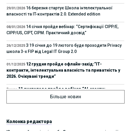
16 березня стартує Школа інтелектуальної
29/01/2026
власності та IT-контрактів 2.0. Extended edition
14 січня пройде вебінар: “Сертифікації СІРР/Е,
08/01/2026
CIPP/US, CIPT, CIPM. Практичний досвід”
З 19 січня до 19 лютого буде проходити Privacy
26/12/2025
школа 3-х FIP від Legal IT Group 2.0
12 грудня пройде офлайн-захід:“ІТ-
01/12/2025
контракти, інтелектуальна власність та приватність у
2026. Очікувані тренди”
11 листопада пройде вебінар “AI-агенти:
Вчора
прайвесі, IP та комплаєнс ризики”
Більше новин
8 листопада пройде Форум молодих юристів
31/10/2025
України 2025
Колонка редактора
17 листопада стартує Школа юридичної
28/10/2025