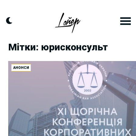
Skip
to
content
Мітки: юрисконсульт
АНОНСИ