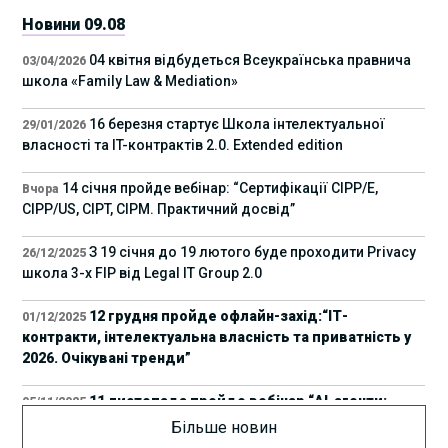
Новини 09.08
04 квітня відбудеться Всеукраїнська правнича
03/04/2026
школа «Family Law & Mediation»
16 березня стартує Школа інтелектуальної
29/01/2026
власності та IT-контрактів 2.0. Extended edition
14 січня пройде вебінар: “Сертифікації СІРР/Е,
Вчора
CIPP/US, CIPT, CIPM. Практичний досвід”
З 19 січня до 19 лютого буде проходити Privacy
26/12/2025
школа 3-х FIP від Legal IT Group 2.0
12 грудня пройде офлайн-захід:“ІТ-
01/12/2025
контракти, інтелектуальна власність та приватність у
2026. Очікувані тренди”
11 листопада пройде вебінар “AI-агенти:
05/11/2025
прайвесі, IP та комплаєнс ризики”
Більше новин