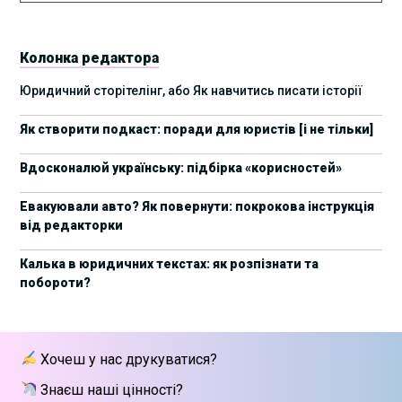
8 листопада пройде Форум молодих юристів
31/10/2025
України 2025
Колонка редактора
17 листопада стартує Школа юридичної
28/10/2025
Юридичний сторітелінг, або Як навчитись писати історії
підтримки ШІ-проєктів від Legal IT Group
Як створити подкаст: поради для юристів [і не тільки]
4 жовтня пройде щорічний забіг до Дня
19/09/2025
юриста Legal Run 5.0
Вдосконалюй українську: підбірка «корисностей»
27 вересня пройде Lviv Legal Weekend 2025
18/09/2025
Евакуювали авто? Як повернути: покрокова інструкція
від редакторки
10 жовтня пройдуть XII Міжнародні
09/09/2025
арбітражні читання
Калька в юридичних текстах: як розпізнати та
побороти?
15 вересня стартує сучасна школа
01/09/2025
інтелектуальної власності та IT-контрактів
28 липня стартує Privacy школа 3х FIP від Legal
09/07/2025
Хочеш у нас друкуватися?
IT Group
Знаєш наші цінності?
Як юристу працювати з IT-договорами?
25/06/2025