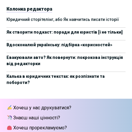
України 2025
Колонка редактора
17 листопада стартує Школа юридичної
28/10/2025
Юридичний сторітелінг, або Як навчитись писати історії
підтримки ШІ-проєктів від Legal IT Group
Як створити подкаст: поради для юристів [і не тільки]
4 жовтня пройде щорічний забіг до Дня
19/09/2025
юриста Legal Run 5.0
Вдосконалюй українську: підбірка «корисностей»
27 вересня пройде Lviv Legal Weekend 2025
18/09/2025
Евакуювали авто? Як повернути: покрокова інструкція
від редакторки
10 жовтня пройдуть XII Міжнародні
09/09/2025
арбітражні читання
Калька в юридичних текстах: як розпізнати та
побороти?
15 вересня стартує сучасна школа
01/09/2025
інтелектуальної власності та IT-контрактів
28 липня стартує Privacy школа 3х FIP від Legal
09/07/2025
Хочеш у нас друкуватися?
IT Group
Знаєш наші цінності?
Як юристу працювати з IT-договорами?
25/06/2025
Навчання від Laba
Хочеш прорекламуємо?