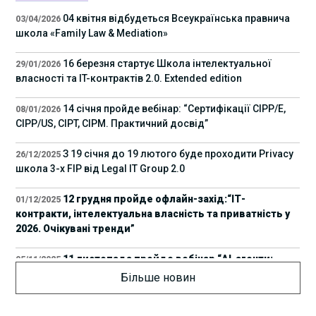
04 квітня відбудеться Всеукраїнська правнича
03/04/2026
школа «Family Law & Mediation»
16 березня стартує Школа інтелектуальної
29/01/2026
власності та IT-контрактів 2.0. Extended edition
14 січня пройде вебінар: “Сертифікації СІРР/Е,
08/01/2026
CIPP/US, CIPT, CIPM. Практичний досвід”
З 19 січня до 19 лютого буде проходити Privacy
26/12/2025
школа 3-х FIP від Legal IT Group 2.0
12 грудня пройде офлайн-захід:“ІТ-
01/12/2025
контракти, інтелектуальна власність та приватність у
2026. Очікувані тренди”
11 листопада пройде вебінар “AI-агенти:
05/11/2025
прайвесі, IP та комплаєнс ризики”
Більше новин
8 листопада пройде Форум молодих юристів
31/10/2025