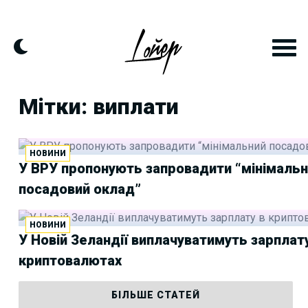
Skip
to
content
Мітки: виплати
НОВИНИ
У ВРУ пропонують запровадити “мінімаль
посадовий оклад”
НОВИНИ
У Новій Зеландії виплачуватимуть зарплат
криптовалютах
БІЛЬШЕ СТАТЕЙ