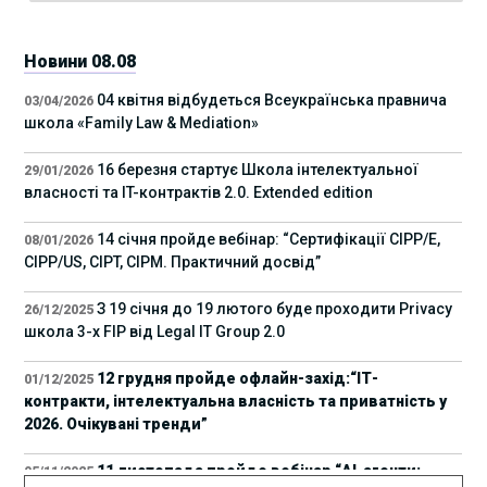
Новини 08.08
04 квітня відбудеться Всеукраїнська правнича
03/04/2026
школа «Family Law & Mediation»
16 березня стартує Школа інтелектуальної
29/01/2026
власності та IT-контрактів 2.0. Extended edition
14 січня пройде вебінар: “Сертифікації СІРР/Е,
08/01/2026
CIPP/US, CIPT, CIPM. Практичний досвід”
З 19 січня до 19 лютого буде проходити Privacy
26/12/2025
школа 3-х FIP від Legal IT Group 2.0
12 грудня пройде офлайн-захід:“ІТ-
01/12/2025
контракти, інтелектуальна власність та приватність у
2026. Очікувані тренди”
11 листопада пройде вебінар “AI-агенти:
05/11/2025