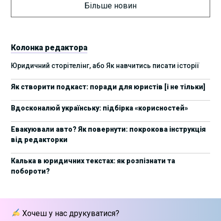
прайвесі, IP та комплаєнс ризики”
Більше новин
8 листопада пройде Форум молодих юристів
31/10/2025
України 2025
Колонка редактора
17 листопада стартує Школа юридичної
28/10/2025
Юридичний сторітелінг, або Як навчитись писати історії
підтримки ШІ-проєктів від Legal IT Group
Як створити подкаст: поради для юристів [і не тільки]
4 жовтня пройде щорічний забіг до Дня
19/09/2025
юриста Legal Run 5.0
Вдосконалюй українську: підбірка «корисностей»
27 вересня пройде Lviv Legal Weekend 2025
18/09/2025
Евакуювали авто? Як повернути: покрокова інструкція
від редакторки
10 жовтня пройдуть XII Міжнародні
09/09/2025
арбітражні читання
Калька в юридичних текстах: як розпізнати та
побороти?
15 вересня стартує сучасна школа
01/09/2025
інтелектуальної власності та IT-контрактів
28 липня стартує Privacy школа 3х FIP від Legal
09/07/2025
Хочеш у нас друкуватися?
IT Group