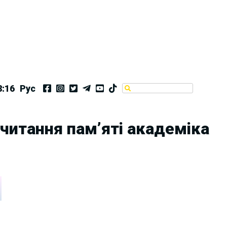
8:16
Рус
 читання пам’яті академіка