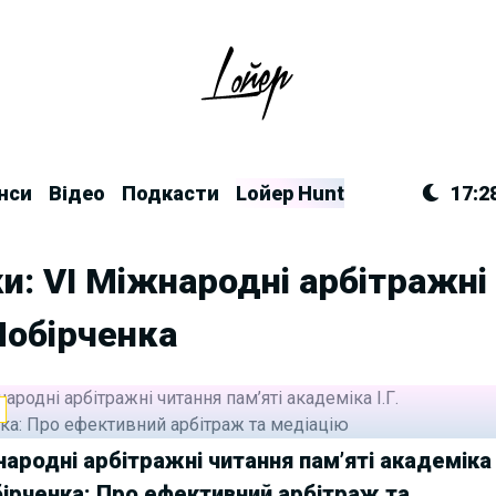
нси
Відео
Подкасти
Lойер Hunt
17:2
и: VІ Міжнародні арбітражні
 Побірченка
И
народні арбітражні читання пам’яті академіка
обірченка: Про ефективний арбітраж та