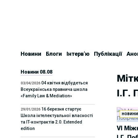
Skip
to
content
Новини
Блоги
Інтерв’ю
Публікації
Ано
Новини 08.08
Мітк
04 квітня відбудеться
03/04/2026
Всеукраїнська правнича школа
І.Г.
«Family Law & Mediation»
16 березня стартує
29/01/2026
НОВИН
Школа інтелектуальної власності
та IT-контрактів 2.0. Extended
VІ Між
edition
І.Г. П