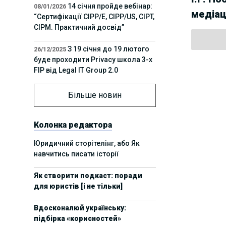
14 січня пройде вебінар:
08/01/2026
медіац
“Сертифікації СІРР/Е, CIPP/US, CIPT,
CIPM. Практичний досвід”
З 19 січня до 19 лютого
26/12/2025
буде проходити Privacy школа 3-х
FIP від Legal IT Group 2.0
12 грудня пройде
01/12/2025
Більше новин
офлайн-захід:“ІТ-контракти,
інтелектуальна власність та
приватність у 2026. Очікувані
Колонка редактора
тренди”
Юридичний сторітелінг, або Як
навчитись писати історії
11 листопада пройде
05/11/2025
вебінар “AI-агенти: прайвесі, IP
Як створити подкаст: поради
та комплаєнс ризики”
для юристів [і не тільки]
8 листопада пройде
31/10/2025
Вдосконалюй українську:
Форум молодих юристів України
підбірка «корисностей»
2025