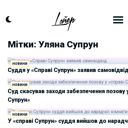
Skip
to
content
Мітки: Уляна Супрун
НОВИНИ
Cуддя у «Справі Супрун» заявив самовідві
НОВИНИ
Суд скасував заходи забезпечення позову у
Супрун»
НОВИНИ
У «справі Супрун» суддя вийшов до нарадч