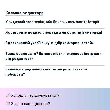
8 листопада пройде Форум молодих юристів
31/10/2025
України 2025
Колонка редактора
17 листопада стартує Школа юридичної
28/10/2025
Юридичний сторітелінг, або Як навчитись писати історії
підтримки ШІ-проєктів від Legal IT Group
Як створити подкаст: поради для юристів [і не тільки]
4 жовтня пройде щорічний забіг до Дня
19/09/2025
юриста Legal Run 5.0
Вдосконалюй українську: підбірка «корисностей»
27 вересня пройде Lviv Legal Weekend 2025
18/09/2025
Евакуювали авто? Як повернути: покрокова інструкція
від редакторки
10 жовтня пройдуть XII Міжнародні
09/09/2025
арбітражні читання
Калька в юридичних текстах: як розпізнати та
побороти?
15 вересня стартує сучасна школа
01/09/2025
інтелектуальної власності та IT-контрактів
28 липня стартує Privacy школа 3х FIP від Legal
09/07/2025
Хочеш у нас друкуватися?
IT Group
Знаєш наші цінності?
Як юристу працювати з IT-договорами?
25/06/2025