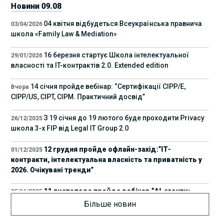
Новини 09.08
04 квітня відбудеться Всеукраїнська правнича
03/04/2026
школа «Family Law & Mediation»
16 березня стартує Школа інтелектуальної
29/01/2026
власності та IT-контрактів 2.0. Extended edition
14 січня пройде вебінар: “Сертифікації СІРР/Е,
Вчора
CIPP/US, CIPT, CIPM. Практичний досвід”
З 19 січня до 19 лютого буде проходити Privacy
26/12/2025
школа 3-х FIP від Legal IT Group 2.0
12 грудня пройде офлайн-захід:“ІТ-
01/12/2025
контракти, інтелектуальна власність та приватність у
2026. Очікувані тренди”
11 листопада пройде вебінар “AI-агенти:
05/11/2025
прайвесі, IP та комплаєнс ризики”
Більше новин