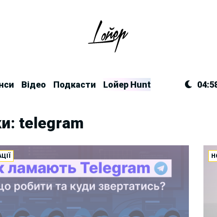
нси
Відео
Подкасти
Lойер Hunt
04:5
и: telegram
ЦІЇ
Н