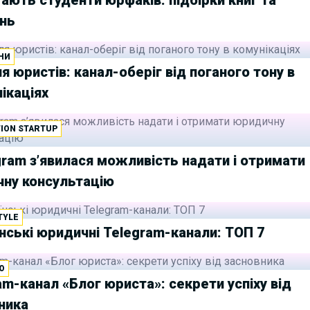
нь
НИ
я юристів: канал-оберіг від поганого тону в
ікаціях
ION STARTUP
gram з’явилася можливість надати і отримати
ну консультацію
TYLE
нські юридичні Telegram-канали: ТОП 7
Ю
am-канал «Блог юриста»: секрети успіху від
ника