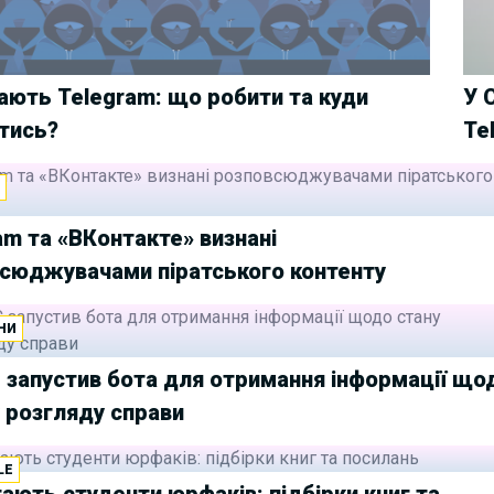
ають Telegram: що робити та куди
У 
тись?
Te
И
am та «ВКонтакте» визнані
сюджувачами піратського контенту
НИ
 запустив бота для отримання інформації що
 розгляду справи
LE
ають студенти юрфаків: підбірки книг та