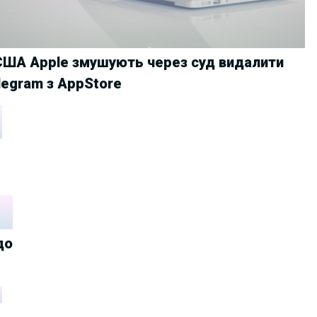
США Apple змушують через суд видалити
legram з AppStore
до