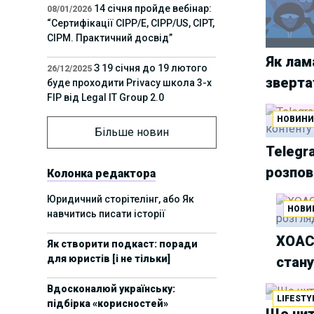
14 січня пройде вебінар:
08/01/2026
“Сертифікації СІРР/Е, CIPP/US, CIPT,
CIPM. Практичний досвід”
Як лам
З 19 січня до 19 лютого
26/12/2025
зверта
буде проходити Privacy школа 3-х
FIP від Legal IT Group 2.0
НОВИН
12 грудня пройде
01/12/2025
Більше новин
офлайн-захід:“ІТ-контракти,
Telegr
інтелектуальна власність та
розпов
приватність у 2026. Очікувані
Колонка редактора
тренди”
Юридичний сторітелінг, або Як
НОВИ
навчитись писати історії
11 листопада пройде
05/11/2025
вебінар “AI-агенти: прайвесі, IP
ХОАС
Як створити подкаст: поради
та комплаєнс ризики”
для юристів [і не тільки]
стану
8 листопада пройде
31/10/2025
Вдосконалюй українську:
Форум молодих юристів України
LIFESTY
підбірка «корисностей»
2025
Що чит