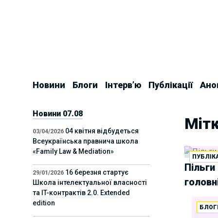
Skip
to
content
Новини
Блоги
Інтерв’ю
Публікації
Ано
Новини 07.08
Міт
04 квітня відбудеться
03/04/2026
Всеукраїнська правнича школа
«Family Law & Mediation»
ПУБЛІКА
Пільги 
16 березня стартує
29/01/2026
головн
Школа інтелектуальної власності
та IT-контрактів 2.0. Extended
edition
БЛОГ