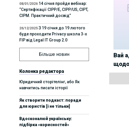
14 січня пройде вебінар:
08/01/2026
“Сертифікації СІРР/Е, CIPP/US, CIPT,
CIPM. Практичний досвід”
З 19 січня до 19 лютого
26/12/2025
буде проходити Privacy школа 3-х
FIP від Legal IT Group 2.0
12 грудня пройде
01/12/2025
Більше новин
Вай а
офлайн-захід:“ІТ-контракти,
щодо
інтелектуальна власність та
приватність у 2026. Очікувані
Колонка редактора
тренди”
Юридичний сторітелінг, або Як
навчитись писати історії
11 листопада пройде
05/11/2025
вебінар “AI-агенти: прайвесі, IP
Як створити подкаст: поради
та комплаєнс ризики”
для юристів [і не тільки]
8 листопада пройде
31/10/2025
Вдосконалюй українську:
Форум молодих юристів України
підбірка «корисностей»
2025