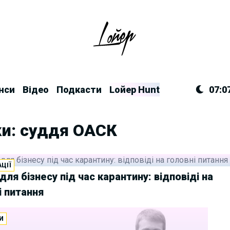
нси
Відео
Подкасти
Lойер Hunt
07:0
ки: суддя ОАСК
ЦІЇ
для бізнесу під час карантину: відповіді на
і питання
И