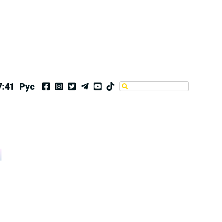
7:42
Рус