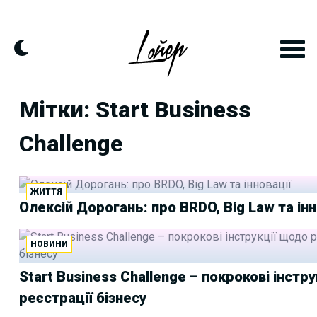
Skip
to
content
Мітки: Start Business
Challenge
ЖИТТЯ
Олексій Дорогань: про BRDO, Big Law та інн
НОВИНИ
Start Business Challenge – покрокові інстр
реєстрації бізнесу