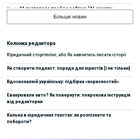
11 листопада пройде вебінар “AI-агенти:
Вчора
прайвесі, IP та комплаєнс ризики”
Більше новин
8 листопада пройде Форум молодих юристів
31/10/2025
України 2025
Колонка редактора
17 листопада стартує Школа юридичної
28/10/2025
Юридичний сторітелінг, або Як навчитись писати історії
підтримки ШІ-проєктів від Legal IT Group
Як створити подкаст: поради для юристів [і не тільки]
4 жовтня пройде щорічний забіг до Дня
19/09/2025
юриста Legal Run 5.0
Вдосконалюй українську: підбірка «корисностей»
27 вересня пройде Lviv Legal Weekend 2025
18/09/2025
Евакуювали авто? Як повернути: покрокова інструкція
від редакторки
10 жовтня пройдуть XII Міжнародні
09/09/2025
арбітражні читання
Калька в юридичних текстах: як розпізнати та
побороти?
15 вересня стартує сучасна школа
01/09/2025
інтелектуальної власності та IT-контрактів