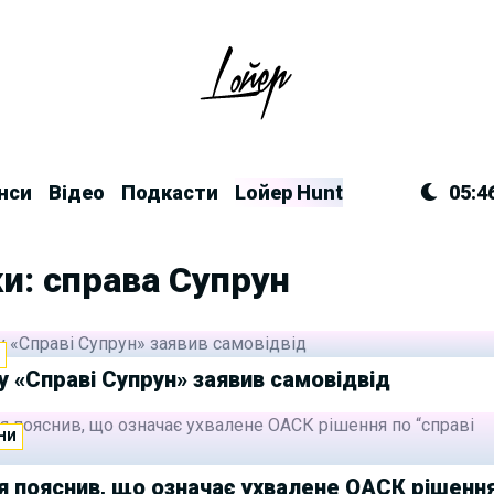
нси
Відео
Подкасти
Lойер Hunt
05:4
и: справа Супрун
И
у «Справі Супрун» заявив самовідвід
НИ
 пояснив, що означає ухвалене ОАСК рішенн