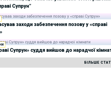
праві Супрун”
И
асував заходи забезпечення позову у «справі
»
НИ
раві Супрун» суддя вийшов до нарадчої кімна
БІЛЬШЕ СТА