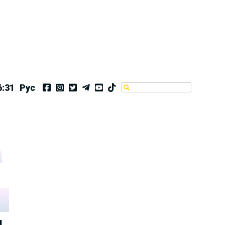
6:31
Рус
я