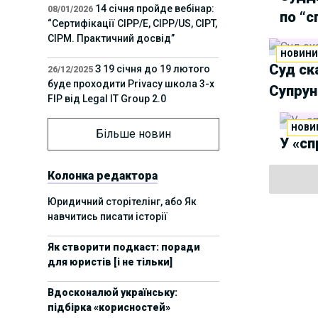
14 січня пройде вебінар:
08/01/2026
по “с
“Сертифікації СІРР/Е, CIPP/US, CIPT,
CIPM. Практичний досвід”
НОВИН
Суд ск
З 19 січня до 19 лютого
26/12/2025
буде проходити Privacy школа 3-х
Супрун
FIP від Legal IT Group 2.0
НОВИ
12 грудня пройде
01/12/2025
Більше новин
У «сп
офлайн-захід:“ІТ-контракти,
інтелектуальна власність та
приватність у 2026. Очікувані
Колонка редактора
тренди”
Юридичний сторітелінг, або Як
навчитись писати історії
11 листопада пройде
05/11/2025
вебінар “AI-агенти: прайвесі, IP
Як створити подкаст: поради
та комплаєнс ризики”
для юристів [і не тільки]
8 листопада пройде
31/10/2025
Вдосконалюй українську:
Форум молодих юристів України
підбірка «корисностей»
2025