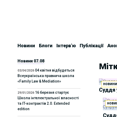
Skip
to
content
Новини
Блоги
Інтерв’ю
Публікації
Ано
Новини 07.08
Мітк
04 квітня відбудеться
03/04/2026
Всеукраїнська правнича школа
«Family Law & Mediation»
НОВИН
Cуддя 
16 березня стартує
29/01/2026
Школа інтелектуальної власності
та IT-контрактів 2.0. Extended
НОВИ
edition
Суддя