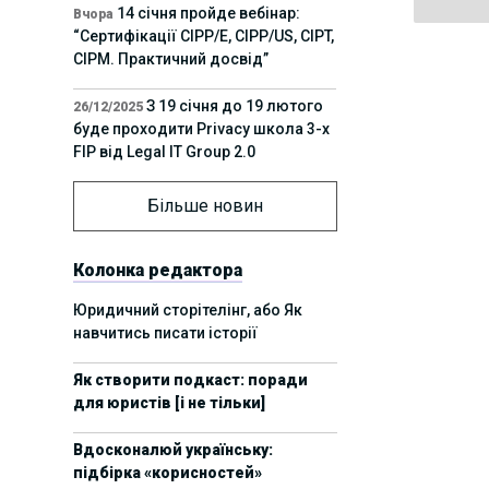
14 січня пройде вебінар:
Вчора
“Сертифікації СІРР/Е, CIPP/US, CIPT,
CIPM. Практичний досвід”
З 19 січня до 19 лютого
26/12/2025
буде проходити Privacy школа 3-х
FIP від Legal IT Group 2.0
12 грудня пройде
01/12/2025
Більше новин
офлайн-захід:“ІТ-контракти,
інтелектуальна власність та
приватність у 2026. Очікувані
Колонка редактора
тренди”
Юридичний сторітелінг, або Як
навчитись писати історії
11 листопада пройде
05/11/2025
вебінар “AI-агенти: прайвесі, IP
Як створити подкаст: поради
та комплаєнс ризики”
для юристів [і не тільки]
8 листопада пройде
31/10/2025
Вдосконалюй українську:
Форум молодих юристів України
підбірка «корисностей»
2025