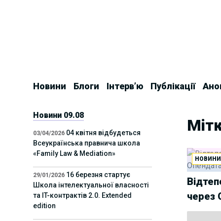
Skip
to
content
Новини
Блоги
Інтерв’ю
Публікації
Ано
Новини 09.08
Мітк
04 квітня відбудеться
03/04/2026
Всеукраїнська правнича школа
«Family Law & Mediation»
НОВИН
16 березня стартує
29/01/2026
Відтеп
Школа інтелектуальної власності
через 
та IT-контрактів 2.0. Extended
edition