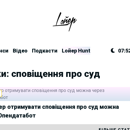
нси
Відео
Подкасти
Lойер Hunt
07:5
и: сповіщення про суд
И
ер отримувати сповіщення про суд можна
Опендатабот
БІЛЬШЕ СТА