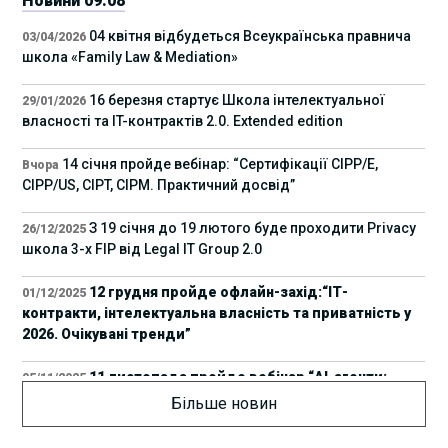
Новини 09.08
04 квітня відбудеться Всеукраїнська правнича
03/04/2026
школа «Family Law & Mediation»
16 березня стартує Школа інтелектуальної
29/01/2026
власності та IT-контрактів 2.0. Extended edition
14 січня пройде вебінар: “Сертифікації СІРР/Е,
Вчора
CIPP/US, CIPT, CIPM. Практичний досвід”
З 19 січня до 19 лютого буде проходити Privacy
26/12/2025
школа 3-х FIP від Legal IT Group 2.0
12 грудня пройде офлайн-захід:“ІТ-
01/12/2025
контракти, інтелектуальна власність та приватність у
2026. Очікувані тренди”
11 листопада пройде вебінар “AI-агенти:
05/11/2025
прайвесі, IP та комплаєнс ризики”
Більше новин
8 листопада пройде Форум молодих юристів
31/10/2025