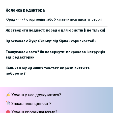
України 2025
Колонка редактора
17 листопада стартує Школа юридичної
28/10/2025
Юридичний сторітелінг, або Як навчитись писати історії
підтримки ШІ-проєктів від Legal IT Group
Як створити подкаст: поради для юристів [і не тільки]
4 жовтня пройде щорічний забіг до Дня
19/09/2025
юриста Legal Run 5.0
Вдосконалюй українську: підбірка «корисностей»
27 вересня пройде Lviv Legal Weekend 2025
18/09/2025
Евакуювали авто? Як повернути: покрокова інструкція
від редакторки
10 жовтня пройдуть XII Міжнародні
09/09/2025
арбітражні читання
Калька в юридичних текстах: як розпізнати та
побороти?
15 вересня стартує сучасна школа
01/09/2025
інтелектуальної власності та IT-контрактів
28 липня стартує Privacy школа 3х FIP від Legal
09/07/2025
Хочеш у нас друкуватися?
IT Group
Знаєш наші цінності?
Як юристу працювати з IT-договорами?
25/06/2025
Навчання від Laba
Хочеш прорекламуємо?