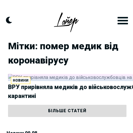
Skip
to
content
Мітки: помер медик від
коронавірусу
НОВИНИ
ВРУ прирівняла медиків до військовослуж
карантині
БІЛЬШЕ СТАТЕЙ