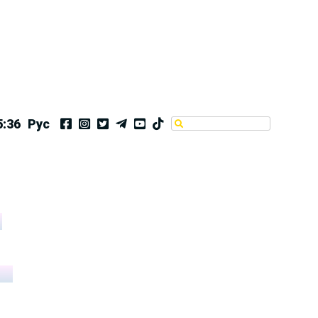
5:36
Рус