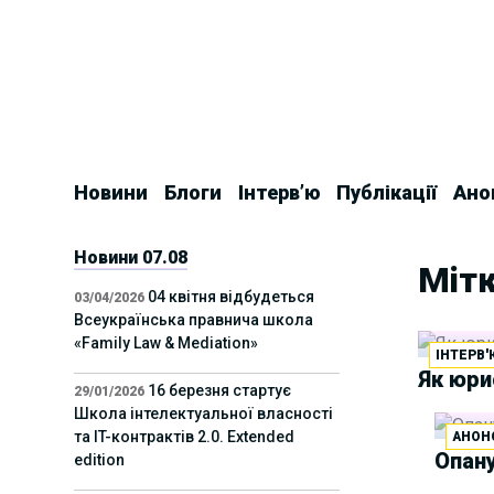
Skip
to
content
Новини
Блоги
Інтерв’ю
Публікації
Ано
Новини 07.08
Мітк
04 квітня відбудеться
03/04/2026
Всеукраїнська правнича школа
«Family Law & Mediation»
ІНТЕРВ'
Як юри
16 березня стартує
29/01/2026
Школа інтелектуальної власності
та IT-контрактів 2.0. Extended
АНОН
Опану
edition