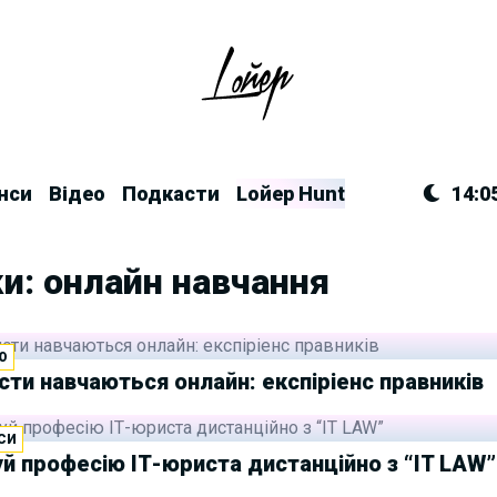
нси
Відео
Подкасти
Lойер Hunt
14:0
и: онлайн навчання
Ю
сти навчаються онлайн: експіріенс правників
СИ
й професію ІТ-юриста дистанційно з “IT LAW”