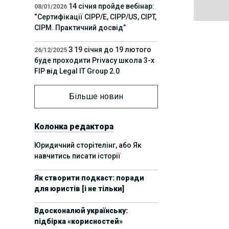
14 січня пройде вебінар:
08/01/2026
“Сертифікації СІРР/Е, CIPP/US, CIPT,
CIPM. Практичний досвід”
З 19 січня до 19 лютого
26/12/2025
буде проходити Privacy школа 3-х
FIP від Legal IT Group 2.0
12 грудня пройде
01/12/2025
Більше новин
офлайн-захід:“ІТ-контракти,
інтелектуальна власність та
приватність у 2026. Очікувані
Колонка редактора
тренди”
Юридичний сторітелінг, або Як
навчитись писати історії
11 листопада пройде
05/11/2025
вебінар “AI-агенти: прайвесі, IP
Як створити подкаст: поради
та комплаєнс ризики”
для юристів [і не тільки]
8 листопада пройде
31/10/2025
Вдосконалюй українську:
Форум молодих юристів України
підбірка «корисностей»
2025