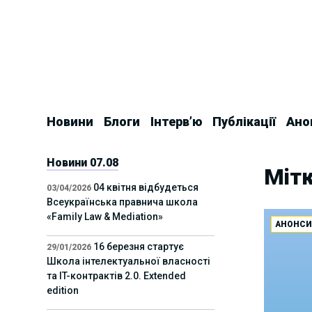
Skip
to
content
Новини
Блоги
Інтерв’ю
Публікації
Ано
Новини 07.08
Мітк
04 квітня відбудеться
03/04/2026
Всеукраїнська правнича школа
«Family Law & Mediation»
АНОНС
16 березня стартує
29/01/2026
Школа інтелектуальної власності
та IT-контрактів 2.0. Extended
edition