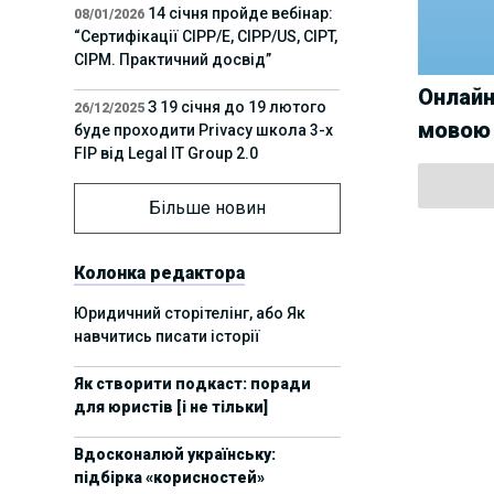
14 січня пройде вебінар:
08/01/2026
“Сертифікації СІРР/Е, CIPP/US, CIPT,
CIPM. Практичний досвід”
Онлайн
З 19 січня до 19 лютого
26/12/2025
мовою 
буде проходити Privacy школа 3-х
FIP від Legal IT Group 2.0
12 грудня пройде
01/12/2025
Більше новин
офлайн-захід:“ІТ-контракти,
інтелектуальна власність та
приватність у 2026. Очікувані
Колонка редактора
тренди”
Юридичний сторітелінг, або Як
навчитись писати історії
11 листопада пройде
05/11/2025
вебінар “AI-агенти: прайвесі, IP
Як створити подкаст: поради
та комплаєнс ризики”
для юристів [і не тільки]
8 листопада пройде
31/10/2025
Вдосконалюй українську:
Форум молодих юристів України
підбірка «корисностей»
2025