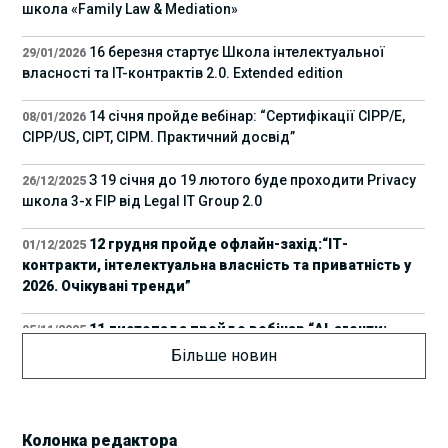
школа «Family Law & Mediation»
16 березня стартує Школа інтелектуальної
29/01/2026
власності та IT-контрактів 2.0. Extended edition
14 січня пройде вебінар: “Сертифікації СІРР/Е,
08/01/2026
CIPP/US, CIPT, CIPM. Практичний досвід”
З 19 січня до 19 лютого буде проходити Privacy
26/12/2025
школа 3-х FIP від Legal IT Group 2.0
12 грудня пройде офлайн-захід:“ІТ-
01/12/2025
контракти, інтелектуальна власність та приватність у
2026. Очікувані тренди”
11 листопада пройде вебінар “AI-агенти:
05/11/2025
прайвесі, IP та комплаєнс ризики”
Більше новин
8 листопада пройде Форум молодих юристів
31/10/2025
України 2025
Колонка редактора