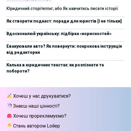
17 листопада стартує Школа юридичної
28/10/2025
Юридичний сторітелінг, або Як навчитись писати історії
підтримки ШІ-проєктів від Legal IT Group
Як створити подкаст: поради для юристів [і не тільки]
4 жовтня пройде щорічний забіг до Дня
19/09/2025
юриста Legal Run 5.0
Вдосконалюй українську: підбірка «корисностей»
27 вересня пройде Lviv Legal Weekend 2025
18/09/2025
Евакуювали авто? Як повернути: покрокова інструкція
від редакторки
10 жовтня пройдуть XII Міжнародні
09/09/2025
арбітражні читання
Калька в юридичних текстах: як розпізнати та
побороти?
15 вересня стартує сучасна школа
01/09/2025
інтелектуальної власності та IT-контрактів
28 липня стартує Privacy школа 3х FIP від Legal
09/07/2025
Хочеш у нас друкуватися?
IT Group
Знаєш наші цінності?
Як юристу працювати з IT-договорами?
25/06/2025
Навчання від Laba
Хочеш прорекламуємо?
Стань автором Lойер
АПУ оприлюднила заяву щодо втручання в
18/06/2025