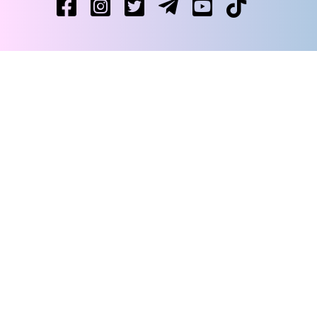
Уся правда про гіг-контракти — і ні слова
02/06/2025
брехні
Стартує ІІІ Всеукраїнський молодіжний
29/05/2025
конкурс «Юридична освіта майбутнього»
26 квітня відбудеться X Всеукраїнська
23/04/2025
правнича школа з адвокатури у кримінальних справах