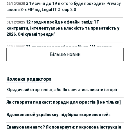
З 19 січня до 19 лютого буде проходити Privacy
26/12/2025
школа 3-х FIP від Legal IT Group 2.0
12 грудня пройде офлайн-захід:“ІТ-
01/12/2025
контракти, інтелектуальна власність та приватність у
2026. Очікувані тренди”
11 листопада пройде вебінар “AI-агенти:
05/11/2025
прайвесі, IP та комплаєнс ризики”
Більше новин
8 листопада пройде Форум молодих юристів
31/10/2025
України 2025
Колонка редактора
17 листопада стартує Школа юридичної
28/10/2025
Юридичний сторітелінг, або Як навчитись писати історії
підтримки ШІ-проєктів від Legal IT Group
Як створити подкаст: поради для юристів [і не тільки]
4 жовтня пройде щорічний забіг до Дня
19/09/2025
юриста Legal Run 5.0
Вдосконалюй українську: підбірка «корисностей»
27 вересня пройде Lviv Legal Weekend 2025
18/09/2025
Евакуювали авто? Як повернути: покрокова інструкція