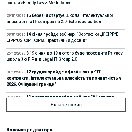
школа «Family Law & Mediation»
16 березня стартує Школа інтелектуальної
29/01/2026
власності та IT-контрактів 2.0. Extended edition
14 січня пройде вебінар: “Сертифікації СІРР/Е,
08/01/2026
CIPP/US, CIPT, CIPM. Практичний досвід”
З 19 січня до 19 лютого буде проходити Privacy
26/12/2025
школа 3-х FIP від Legal IT Group 2.0
12 грудня пройде офлайн-захід:“ІТ-
01/12/2025
контракти, інтелектуальна власність та приватність у
2026. Очікувані тренди”
11 листопада пройде вебінар “AI-агенти:
05/11/2025
прайвесі, IP та комплаєнс ризики”
Більше новин
8 листопада пройде Форум молодих юристів
31/10/2025
України 2025
Колонка редактора