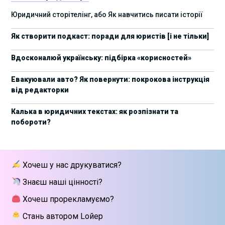
17 листопада стартує Школа юридичної
28/10/2025
Юридичний сторітелінг, або Як навчитись писати історії
підтримки ШІ-проєктів від Legal IT Group
Як створити подкаст: поради для юристів [і не тільки]
4 жовтня пройде щорічний забіг до Дня
19/09/2025
юриста Legal Run 5.0
Вдосконалюй українську: підбірка «корисностей»
27 вересня пройде Lviv Legal Weekend 2025
18/09/2025
Евакуювали авто? Як повернути: покрокова інструкція
від редакторки
10 жовтня пройдуть XII Міжнародні
09/09/2025
арбітражні читання
Калька в юридичних текстах: як розпізнати та
побороти?
15 вересня стартує сучасна школа
01/09/2025
інтелектуальної власності та IT-контрактів
28 липня стартує Privacy школа 3х FIP від Legal
09/07/2025
Хочеш у нас друкуватися?
IT Group
Знаєш наші цінності?
Як юристу працювати з IT-договорами?
25/06/2025
Навчання від Laba
Хочеш прорекламуємо?
Стань автором Lойер
АПУ оприлюднила заяву щодо втручання в
18/06/2025