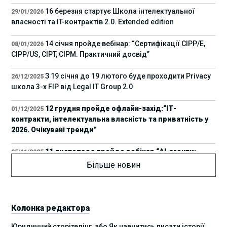
16 березня стартує Школа інтелектуальної
29/01/2026
власності та IT-контрактів 2.0. Extended edition
14 січня пройде вебінар: “Сертифікації СІРР/Е,
08/01/2026
CIPP/US, CIPT, CIPM. Практичний досвід”
З 19 січня до 19 лютого буде проходити Privacy
26/12/2025
школа 3-х FIP від Legal IT Group 2.0
12 грудня пройде офлайн-захід:“ІТ-
01/12/2025
контракти, інтелектуальна власність та приватність у
2026. Очікувані тренди”
11 листопада пройде вебінар “AI-агенти:
05/11/2025
прайвесі, IP та комплаєнс ризики”
Більше новин
8 листопада пройде Форум молодих юристів
31/10/2025
України 2025
Колонка редактора
17 листопада стартує Школа юридичної
28/10/2025
Юридичний сторітелінг, або Як навчитись писати історії